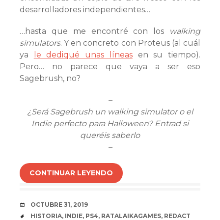
desarrolladores independientes…
…hasta que me encontré con los
walking
simulators
. Y en concreto con Proteus (al cuál
ya
le dediqué unas líneas
en su tiempo).
Pero… no parece que vaya a ser eso
Sagebrush, no?
–
¿Será Sagebrush un walking simulator o el
Indie perfecto para Halloween? Entrad si
queréis saberlo
–
CONTINUAR LEYENDO
FECHA
OCTUBRE 31, 2019
ETIQUETAS
HISTORIA
,
INDIE
,
PS4
,
RATALAIKAGAMES
,
REDACT