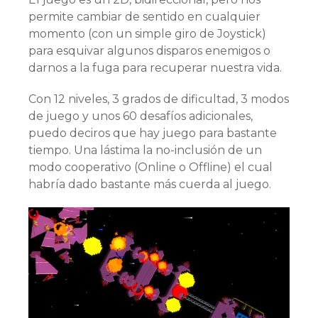
permite cambiar de sentido en cualquier
momento (con un simple giro de Joystick)
para esquivar algunos disparos enemigos o
darnos a la fuga para recuperar nuestra vida.
Con 12 niveles, 3 grados de dificultad, 3 modos
de juego y unos 60 desafíos adicionales,
puedo deciros que hay juego para bastante
tiempo. Una lástima la no-inclusión de un
modo cooperativo (Online o Offline) el cual
habría dado bastante más cuerda al juego.