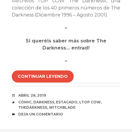
«Archivos TOP COW: The Darkness», una
colección de los 40 primeros números de The
Darkness (Diciembre 1996 – Agosto 2001).
–
Si queréis saber más sobre The
Darkness… entrad!
–
CONTINUAR LEYENDO
FECHA
ABRIL 26, 2019
ETIQUETAS
CÓMIC
,
DARKNESS
,
ESTACADO
,
LTOP COW
,
THEDARKNESS
,
WITCHBLADE
COMENTARIOS
DEJA UN COMENTARIO