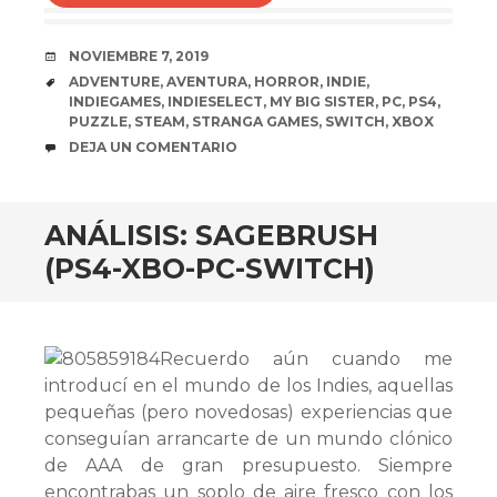
FECHA
NOVIEMBRE 7, 2019
ETIQUETAS
ADVENTURE
,
AVENTURA
,
HORROR
,
INDIE
,
INDIEGAMES
,
INDIESELECT
,
MY BIG SISTER
,
PC
,
PS4
,
PUZZLE
,
STEAM
,
STRANGA GAMES
,
SWITCH
,
XBOX
COMENTARIOS
DEJA UN COMENTARIO
ANÁLISIS: SAGEBRUSH
(PS4-XBO-PC-SWITCH)
Recuerdo aún cuando me
introducí en el mundo de los Indies, aquellas
pequeñas (pero novedosas) experiencias que
conseguían arrancarte de un mundo clónico
de AAA de gran presupuesto. Siempre
encontrabas un soplo de aire fresco con los