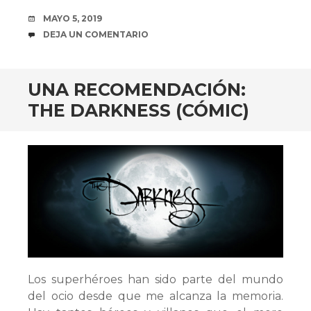
FECHA
MAYO 5, 2019
COMENTARIOS
DEJA UN COMENTARIO
UNA RECOMENDACIÓN:
THE DARKNESS (CÓMIC)
Los superhéroes han sido parte del mundo
del ocio desde que me alcanza la memoria.