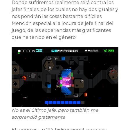
Donde sufriremos realmente será contra los
jefes finales, de los cuales no hay dos iguales y
nos pondrán las cosas bastante difíciles.
Mención especial a la locura de jefe final del
juego, de las experiencias más gratificantes
que he tenido en el género.
No es el último jefe, pero también me
sorprendió gratamente
El juego es un 2D, bidireccional, pero nos