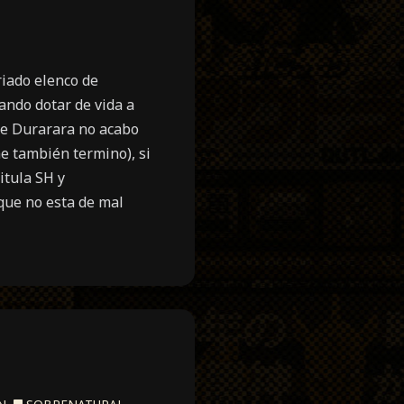
riado elenco de
ando dotar de vida a
 de Durarara no acabo
ime también termino
), si
itula SH y
 que no esta de mal