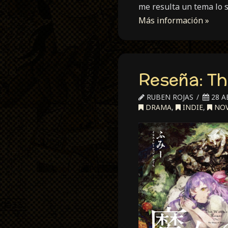
me resulta un tema lo 
Más información »
Reseña: The
RUBEN ROJAS
28 A
DRAMA
,
INDIE
,
NOV