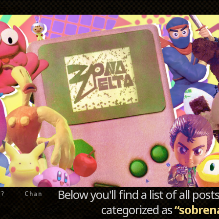
Below you'll find a list of all po
e?
Chan
categorized as
“sobren