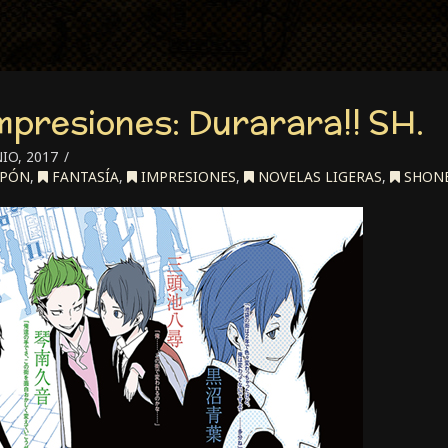
mpresiones: Durarara!! SH.
IO, 2017
APÓN
,
FANTASÍA
,
IMPRESIONES
,
NOVELAS LIGERAS
,
SHON