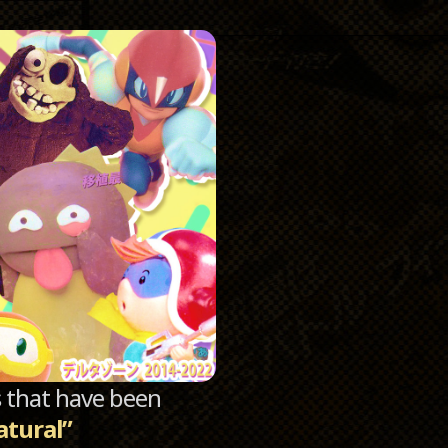
Catego
Archi
sts that have been
atural”