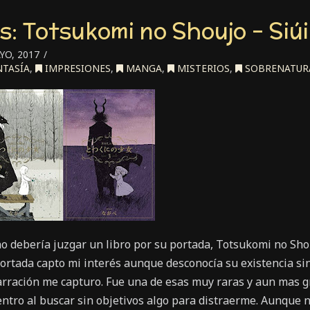
: Totsukomi no Shoujo – Siúil
YO, 2017
TASÍA
,
IMPRESIONES
,
MANGA
,
MISTERIOS
,
SOBRENATUR
debería juzgar un libro por su portada, Totsukomi no Shou
 portada capto mi interés aunque desconocía su existencia s
narración me capturo. Fue una de esas muy raras y aun mas g
tro al buscar sin objetivos algo para distraerme. Aunque n