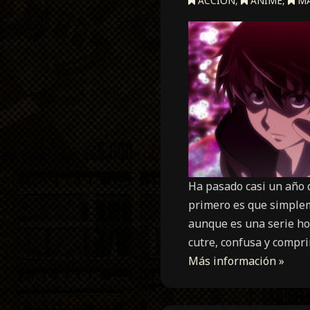
ACCION
,
ANIME
,
M
Ha pasado casi un año d
primero es que simplem
aunque es una serie hor
cutre, confusa y compri
Más información »