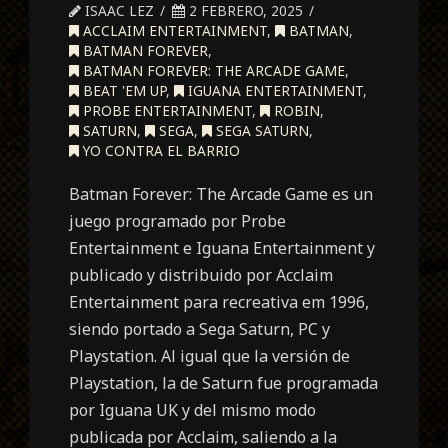
ISAAC LEZ
2 FEBRERO, 2025
ACCLAIM ENTERTAINMENT
,
BATMAN
,
BATMAN FOREVER
,
BATMAN FOREVER: THE ARCADE GAME
,
BEAT 'EM UP
,
IGUANA ENTERTAINMENT
,
PROBE ENTERTAINMENT
,
ROBIN
,
SATURN
,
SEGA
,
SEGA SATURN
,
YO CONTRA EL BARRIO
Batman Forever: The Arcade Game es un
juego programado por Probe
Entertainment e Iguana Entertainment y
publicado y distribuido por Acclaim
Entertainment para recreativa em 1996,
siendo portado a Sega Saturn, PC y
Playstation. Al igual que la versión de
Playstation, la de Saturn fue programada
por Iguana UK y del mismo modo
publicada por Acclaim, saliendo a la