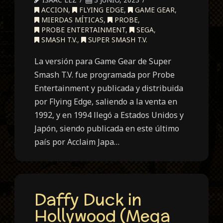
ACCION
,
FLYING EDGE
,
GAME GEAR
,
MIERDAS MÍTICAS
,
PROBE
,
PROBE ENTERTAINMENT
,
SEGA
,
SMASH T.V.
,
SUPER SMASH T.V.
La versión para Game Gear de Super
Smash T.V. fue programada por Probe
Entertainment y publicada y distribuida
por Flying Edge, saliendo a la venta en
1992, y en 1994 llegó a Estados Unidos y
Japón, siendo publicada en este último
país por Acclaim Japa…
Daffy Duck in
Hollywood (Mega