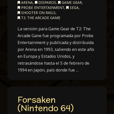
ARENA
,
DISPAROS
,
GAME GEAR
,
PROBE ENTERTAINMENT
,
SEGA
,
SHOOTER ON RAILS
,
T2: THE ARCADE GAME
La versión para Game Gear de T2: The
Arcade Gane fue programada por Probe
Entertainment y publicada y distribuida
por Arena en 1993, saliendo en este año
en Europa y Estados Unidos, y
retrasándose hasta el 5 de febrero de
1994 en Japón, país donde fue …
Forsaken
(Nintendo 64)