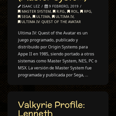
ISAAC LEZ
9 FEBRERO, 2019
MASTER SYSTEM
,
R.P.G.
,
ROL
,
RPG
,
SEGA
,
ULTIMA
,
ULTIMA IV
,
ULTIMA IV: QUEST OF THE AVATAR
Ultima IV: Quest of the Avatar es un
juego programado, publicado y
distribuido por Origin Systems para
Appe II en 1985, siendo portado a otros
sistemas como Master System, NES, PC o
MSX. La versión de Master System fue
programada y publicada por Sega, …
Valkyrie Profile:
Lenneth