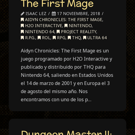
The First Mage
ISAAC LEZ
17 NOVIEMBRE, 2018
AIDYN CHRONICLES: THE FIRST MAGE
,
H2O INTERACTIVE
,
NINTENDO
,
NINTENDO 64
,
PROJECT REALITY
,
R.P.G.
,
ROL
,
RPG
,
THQ
,
ULTRA 64
Aidyn Chronicles: The First Mage es un
juego programado por H2O Interactive y
publicado y distribuido por THQ para
Nintendo 64, saliendo en Estados Unidos
el 14 de marzo de 2001 y en Europa el 3
de agosto del mismo año. Nos
encontramos con uno de los p…
Dungeon Master II: