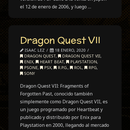
el 12 de enero de 2006, y luego …
Dragon Quest VII
ISAAC LEZ
18 ENERO, 2020
DRAGON QUEST
,
DRAGON QUEST VII
,
ENIX
,
HEART BEAT
,
PLAYSTATION
,
PSONE
,
PSX
,
R.P.G.
,
ROL
,
RPG
,
SONY
Dragon Quest VII: Fragments of
Forgotten Past, conocido también
simplemente como Dragon Quest VII, es
un juego programado por Heartbeat y
publicado y distribuido por Enix para
Playstation en 2000, llegando al mercado