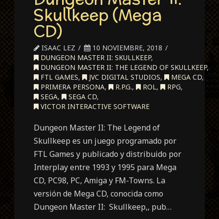
Skullkeep (Mega
CD)
ISAAC LEZ
10 NOVIEMBRE, 2018
DUNGEON MASTER II: SKULLKEEP
,
DUNGEON MASTER II: THE LEGEND OF SKULLKEEP
,
FTL GAMES
,
JVC DIGITAL STUDIOS
,
MEGA CD
,
PRIMERA PERSONA
,
R.P.G.
,
ROL
,
RPG
,
SEGA
,
SEGA CD
,
VICTOR INTERACTIVE SOFTWARE
Dungeon Master II: The Legend of
Skullkeep es un juego programado por
FTL Games y publicado y distribuido por
Interplay entre 1993 y 1995 para Mega
CD, PC98, PC, Amiga y FM-Towns. La
versión de Mega CD, conocida como
Dungeon Master II: Skullkeep,, pub…