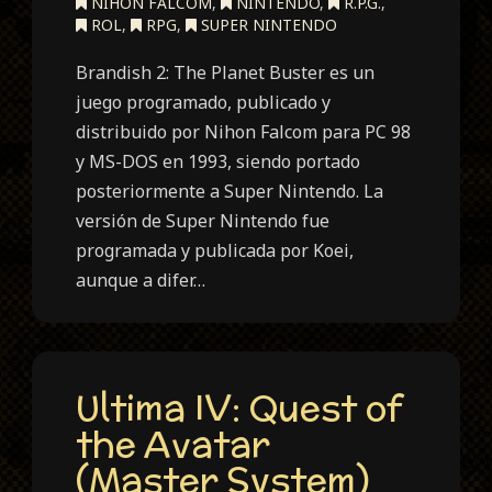
NIHON FALCOM
,
NINTENDO
,
R.P.G.
,
ROL
,
RPG
,
SUPER NINTENDO
Brandish 2: The Planet Buster es un
juego programado, publicado y
distribuido por Nihon Falcom para PC 98
y MS-DOS en 1993, siendo portado
posteriormente a Super Nintendo. La
versión de Super Nintendo fue
programada y publicada por Koei,
aunque a difer…
Ultima IV: Quest of
the Avatar
(Master System)