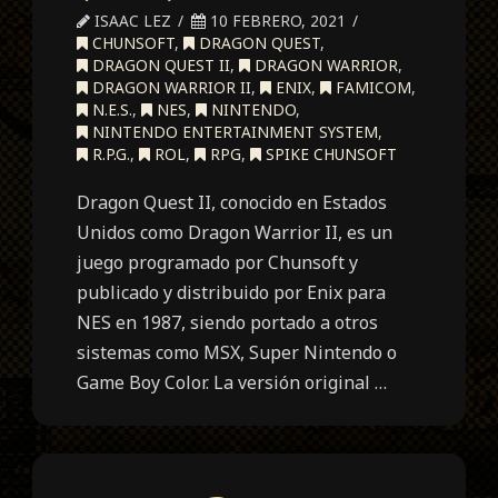
ISAAC LEZ
10 FEBRERO, 2021
CHUNSOFT
,
DRAGON QUEST
,
DRAGON QUEST II
,
DRAGON WARRIOR
,
DRAGON WARRIOR II
,
ENIX
,
FAMICOM
,
N.E.S.
,
NES
,
NINTENDO
,
NINTENDO ENTERTAINMENT SYSTEM
,
R.P.G.
,
ROL
,
RPG
,
SPIKE CHUNSOFT
Dragon Quest II, conocido en Estados
Unidos como Dragon Warrior II, es un
juego programado por Chunsoft y
publicado y distribuido por Enix para
NES en 1987, siendo portado a otros
sistemas como MSX, Super Nintendo o
Game Boy Color. La versión original …