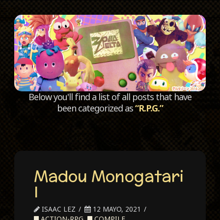
C
Below you'll find a list of all posts that have
been categorized as
“R.P.G.”
Madou Monogatari
I
ISAAC LEZ
12 MAYO, 2021
ACTION-RPG
,
COMPILE
,