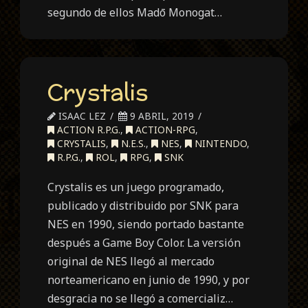
segundo de ellos Madō Monogat…
Crystalis
ISAAC LEZ
9 ABRIL, 2019
ACTION R.P.G.
,
ACTION-RPG
,
CRYSTALIS
,
N.E.S.
,
NES
,
NINTENDO
,
R.P.G.
,
ROL
,
RPG
,
SNK
Crystalis es un juego programado,
publicado y distribuido por SNK para
NES en 1990, siendo portado bastante
después a Game Boy Color. La versión
original de NES llegó al mercado
norteamericano en junio de 1990, y por
desgracia no se llegó a comercializ…