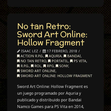
No tan Retro:
Sword Art Online:
Hollow Fragment
ISAAC LEZ
17 FEBRERO, 2018
ACTION R.P.G.
,
AQURIA
,
BANDAI
,
NO TAN RETRO
,
PORTATIL
,
PS VITA
,
R.P.G.
,
ROL
,
RPG
,
SONY
,
SWORD ART ONLINE
,
SWORD ART ONLINE: HOLLOW FRAGMENT
Sword Art Online: Hollow Fragment es
un juego programado por Aquria y
publicado y distribuido por Bandai
Namco Games para PS Vita en 2014,