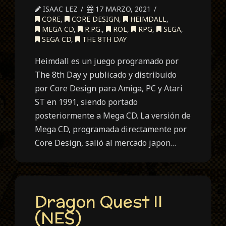
ISAAC LEZ
17 MARZO, 2021
CORE
,
CORE DESIGN
,
HEIMDALL
,
MEGA CD
,
R.P.G.
,
ROL
,
RPG
,
SEGA
,
SEGA CD
,
THE 8TH DAY
Heimdall es un juego programado por
The 8th Day y publicado y distribuido
por Core Design para Amiga, PC y Atari
ST en 1991, siendo portado
posteriormente a Mega CD. La versión de
Mega CD, programada directamente por
Core Design, salió al mercado japon…
Dragon Quest II
(NES)