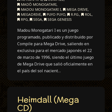
MADŌ MONOGATARI
,
MADOU MONOGATARI I
,
MEGA DRIVE
,
MEGADRIVE
,
PUYO PUYO
,
R.P.G.
,
ROL
,
RPG
,
SEGA
,
SEGA GENESIS
Madou Monogatari I es un juego
programado, publicado y distribuido por
Compile para Mega Drive, saliendo en
exclusiva para el mercado japonés el 22
de marzo de 1996, siendo el último juego
de Mega Drive que salió oficialmente en
el país del sol nacient…
Heimdall (Mega
CD)