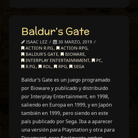
Baldur’s Gate
ISAAC LEZ
30 MARZO, 2019
ACTION R.P.G.
,
ACTION-RPG
,
BALDUR'S GATE
,
BIOWARE
,
INTERPLAY ENTERTAINNMENT
,
PC
,
R.P.G.
,
ROL
,
RPG
,
SEGA
Baldur’s Gate es un juego programado
por Bioware y publicado y distribuido
por Interplay Entertainment, en 1998,
saliendo en Europa en 1999, y en Japón
también en 1999, pero siendo en este
país publicado por Sega. Iba a aparecer
una versión para Playstation y otra para