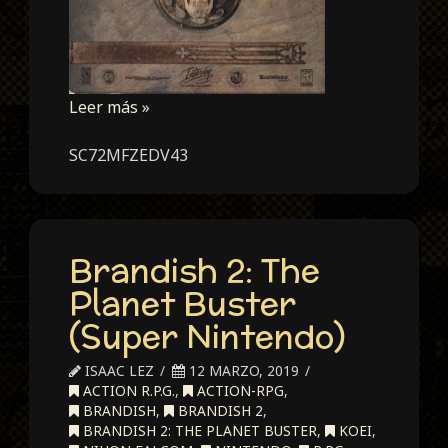
Leer más »
SC72MFZEDV43
Brandish 2: The
Planet Buster
(Super Nintendo)
ISAAC LEZ
12 MARZO, 2019
ACTION R.P.G.
,
ACTION-RPG
,
BRANDISH
,
BRANDISH 2
,
BRANDISH 2: THE PLANET BUSTER
,
KOEI
,