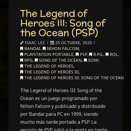
The Legend of
Heroes III: Song of
the Ocean (PSP)
ISAAC LEZ
25 OCTUBRE, 2020
BANDAI
,
NIHON FALCOM
,
PLAYSTATION PORTABLE
,
PSP
,
R.P.G.
,
ROL
,
RPG
,
SONG OF THE OCEAN
,
SONY
,
THE LEGEND OF HEROES
,
THE LEGEND OF HEROES III
,
THE LEGEND OF HEROES III: SONG OF THE OCEAN
The Legend of Heroes III: Song of the
Ocean es un juego programado por
Nihon Falcom y publicado y distribuido
por Bandai para PC en 1999, siendo
mucho más tarde portado a PSP. La
versión de PSP salió a la venta en Japón