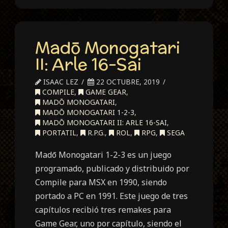
Madō Monogatari
II: Arle 16-Sai
ISAAC LEZ
22 OCTUBRE, 2019
COMPILE
,
GAME GEAR
,
MADŌ MONOGATARI
,
MADŌ MONOGATARI 1-2-3
,
MADŌ MONOGATARI II: ARLE 16-SAI
,
PORTATIL
,
R.P.G.
,
ROL
,
RPG
,
SEGA
Madō Monogatari 1-2-3 es un juego
programado, publicado y distribuido por
Compile para MSX en 1990, siendo
portado a PC en 1991. Este juego de tres
capítulos recibió tres remakes para
Game Gear, uno por capítulo, siendo el