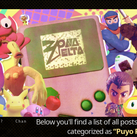
Below you'll find a list of all po
e?
Chan
categorized as
“Puyo 