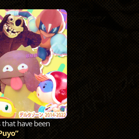
Catego
Archi
sts that have been
Puyo”