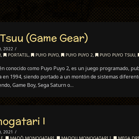
 Tsuu (Game Gear)
, 2022
R
,
PORTATIL
,
PUYO PUYO
,
PUYO PUYO 2
,
PUYO PUYO TSUU
,
n conocido como Puyo Puyo 2, es un juego programado, publ
a en 1994, siendo portado a un montón de sistemas diferen
endo, Game Boy, Sega Saturn o…
ogatari I
, 2021
LE
,
MADŌ MONOGATARI
,
MADOU MONOGATARI I
,
MEGA DRI