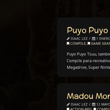
Puyo Puyo
ISAAC LEZ
1 ENERO
COMPILE
,
GAME GEA
Puyo Puyo Tsuu, tambié
Compile para recreativ
Megadrive, Super Nint
Madou Mon
ISAAC LEZ
12 MAYO
ACTION-RPG
,
COMPI