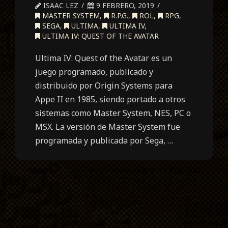
ISAAC LEZ
9 FEBRERO, 2019
MASTER SYSTEM
,
R.P.G.
,
ROL
,
RPG
,
SEGA
,
ULTIMA
,
ULTIMA IV
,
ULTIMA IV: QUEST OF THE AVATAR
Ultima IV: Quest of the Avatar es un
juego programado, publicado y
distribuido por Origin Systems para
Appe II en 1985, siendo portado a otros
sistemas como Master System, NES, PC o
MSX. La versión de Master System fue
programada y publicada por Sega, …