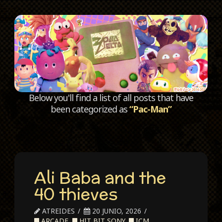
C
Below you'll find a list of all posts that have
been categorized as
“Pac-Man”
Ali Baba and the
40 thieves
ATREIDES
20 JUNIO, 2026
ARCADE
,
HIT BIT SONY
,
ICM
,