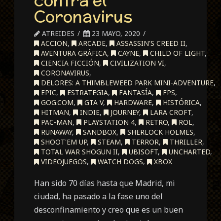
contra el
Coronavirus
ATREIDES
23 MAYO, 2020
ACCION
,
ARCADE
,
ASSASSIN'S CREED II
,
AVENTURA GRÁFICA
,
CAYNE
,
CHILD OF LIGHT
,
CIENCIA FICCIÓN
,
CIVILIZATION VI
,
CORONAVIRUS
,
DELORES: A THIMBLEWEED PARK MINI-ADVENTURE
,
EPIC
,
ESTRATEGIA
,
FANTASÍA
,
FPS
,
GOG.COM
,
GTA V
,
HARDWARE
,
HISTÓRICA
,
HITMAN
,
INDIE
,
JOURNEY
,
LARA CROFT
,
PAC-MAN
,
PLAYSTATION 4
,
RETRO
,
ROL
,
RUNAWAY
,
SANDBOX
,
SHERLOCK HOLMES
,
SHOOT'EM UP
,
STEAM
,
TERROR
,
THRILLER
,
TOTAL WAR SHOGUN II
,
UBISOFT
,
UNCHARTED
,
VIDEOJUEGOS
,
WATCH DOGS
,
XBOX
Han sido 70 días hasta que Madrid, mi
ciudad, ha pasado a la fase uno del
desconfinamiento y creo que es un buen