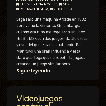
LAS MIL Y UNA NOCHES
,
MSX
,
PAC-MAN
,
SEGA
,
VIDEOJUEGOS
Sega sacó una máquina Arcade en 1982
pero yo no la vi nunca. Sin embargo,
cuando era niño me regalaron un Sony
Hit Bit MSX con dos juegos, Battle Cross
y este del que estamos hablando. Pac-
Man tuvo una gran influencia y está
claro que Sega quería repetir la jugada
creando un juego similar pero …
Ali
Sigue leyendo
Baba
and
the
Videojuegos
40
thieves