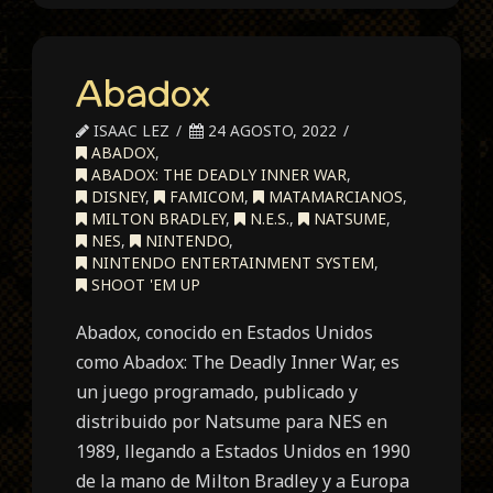
Abadox
ISAAC LEZ
24 AGOSTO, 2022
ABADOX
,
ABADOX: THE DEADLY INNER WAR
,
DISNEY
,
FAMICOM
,
MATAMARCIANOS
,
MILTON BRADLEY
,
N.E.S.
,
NATSUME
,
NES
,
NINTENDO
,
NINTENDO ENTERTAINMENT SYSTEM
,
SHOOT 'EM UP
Abadox, conocido en Estados Unidos
como Abadox: The Deadly Inner War, es
un juego programado, publicado y
distribuido por Natsume para NES en
1989, llegando a Estados Unidos en 1990
de la mano de Milton Bradley y a Europa