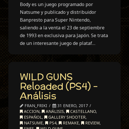
Body es un juego programado por
Natsume y publicado y distribuidor
Banpresto para Super Nintendo,
saliendo a la venta el 23 de septiembre
de 1993 en exclusiva para Japón. Se trata
de un interesante juego de plataf…
WILD GUNS
Reloaded (PS4) –
Análisis
FRAN_FRIKI
31 ENERO, 2017
ACCION
,
ANÁLISIS
,
CASTELLANO
,
ESPAÑOL
,
GALLERY SHOOTER
,
NATSUME
,
PS4
,
REMAKE
,
REVIEW
,
SNES
,
WILD GUNS
,