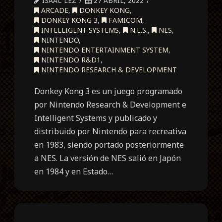
ISAAC LEZ
27 ABRIL, 2022
ARCADE
,
DONKEY KONG
,
DONKEY KONG 3
,
FAMICOM
,
INTELLIGENT SYSTEMS
,
N.E.S.
,
NES
,
NINTENDO
,
NINTENDO ENTERTAINMENT SYSTEM
,
NINTENDO R&D1
,
NINTENDO RESEARCH & DEVELOPMENT
Donkey Kong 3 es un juego programado
por Nintendo Research & Development e
Intelligent Systems y publicado y
distribuido por Nintendo para recreativa
en 1983, siendo portado posteriormente
a NES. La versión de NES salió en Japón
en 1984 y en Estado…