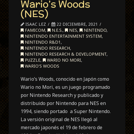
Wario’s Woods
(NES)
ISAAC LEZ
22 DICIEMBRE, 2021
FAMICOM
,
N.E.S.
,
NES
,
NINTENDO
,
NINTENDO ENTERTAINMENT SYSTEM
,
NINTENDO R&D1
,
NINTENDO RESEARCH
,
NINTENDO RESEARCH & DEVELOPMENT
,
PUZZLE
,
WARIO NO MORI
,
WARIO'S WOODS
Wario’s Woods, conocido en Japón como
Wario no Mori, es un juego programado
por Nintendo Research y publicado y
distribuido por Nintendo para NES en
1994, siendo portado a Super Nintendo.
La versión original de NES llegó al
mercado japonés el 19 de febrero de