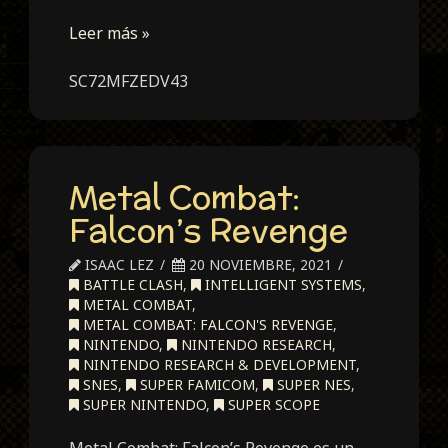
Leer más »
SC72MFZEDV43
Metal Combat:
Falcon’s Revenge
ISAAC LEZ
20 NOVIEMBRE, 2021
BATTLE CLASH
,
INTELLIGENT SYSTEMS
,
METAL COMBAT
,
METAL COMBAT: FALCON'S REVENGE
,
NINTENDO
,
NINTENDO RESEARCH
,
NINTENDO RESEARCH & DEVELOPMENT
,
SNES
,
SUPER FAMICOM
,
SUPER NES
,
SUPER NINTENDO
,
SUPER SCOPE
Metal Combat: Falcon’s Revenge es un