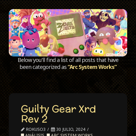
C
Below you'll find a list of all posts that have
been categorized as
“Arc System Works”
Guilty Gear Xrd
Rev 2
ROKUSO3
30 JULIO, 2024
ANÁLISIS
,
ARC SYSTEM WORKS
,