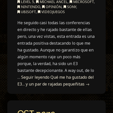
LEVEL 5
,
MICHAEL ANCEL
,
MICROSOFT
,
NINTENDO
,
OPINIÓN
,
SONY
,
UBISOFT
,
VIDEOJUEGOS
He seguido casi todas las conferencias
en directo y he rajado bastante de ellas
pero, una vez vistas, esta entrada es una
entrada positiva destacando lo que me
ha gustado. Aunque no garantizo que en
algún momento raje un poco más
porque, la verdad, ha sido un E3
bastante decepcionante. A way out, de lo
…
Seguir leyendo
Qué me ha gustado del
E3… y un par de rajadas pequeñitas
→