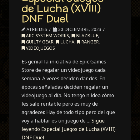
de Lucha (XVIII)
DNF Duel
ATREIDES
30 DICIEMBRE, 2023
ARC SYSTEM WORKS
,
BLAZBLUE
,
GUILTY GEAR
,
LUCHA
,
RANGER
,
VIDEOJUEGOS
Es genial la iniciativa de Epic Games
Store de regalar un videojuego cada
semana. A veces deciden dar dos. En
épocas señaladas deciden regalar un
videojuego al día. No tengo n idea cómo
les sale rentable pero es muy de
agradecer. Hay de todo tipo pero del que
voy a hablar es un juego de …
Sigue
leyendo
Especial Juegos de Lucha (XVIII)
DNF Duel