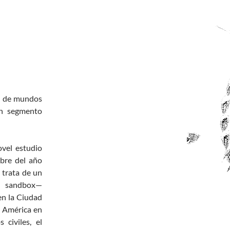
ia de mundos
un segmento
ovel estudio
bre del año
 trata de un
un sandbox—
en la Ciudad
e América en
 civiles, el