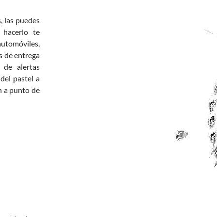
, las puedes
 hacerlo te
utomóviles,
s de entrega
 de alertas
del pastel a
n a punto de