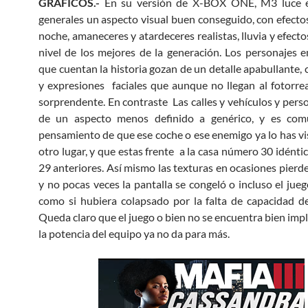
GRÁFICOS.-
En su versión de X-BOX ONE, M3 luce 
generales un aspecto visual buen conseguido, con efectos
noche, amaneceres y atardeceres realistas, lluvia y efecto
nivel de los mejores de la generación. Los personajes e
que cuentan la historia gozan de un detalle apabullante, 
y expresiones faciales que aunque no llegan al fotorre
sorprendente. En contraste Las calles y vehículos y pers
de un aspecto menos definido a genérico, y es com
pensamiento de que ese coche o ese enemigo ya lo has vi
otro lugar, y que estas frente a la casa número 30 idéntic
29 anteriores. Así mismo las texturas en ocasiones pierde
y no pocas veces la pantalla se congeló o incluso el jueg
como si hubiera colapsado por la falta de capacidad d
Queda claro que el juego o bien no se encuentra bien im
la potencia del equipo ya no da para más.