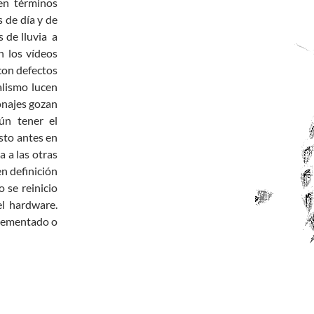
en términos
 de día y de
s de lluvia a
n los vídeos
con defectos
alismo lucen
onajes gozan
ún tener el
sto antes en
a a las otras
n definición
o se reinicio
el hardware.
plementado o