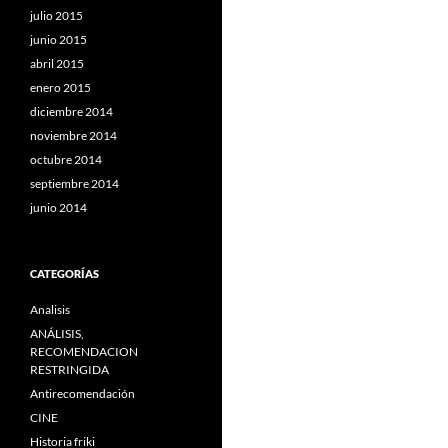
julio 2015
junio 2015
abril 2015
enero 2015
diciembre 2014
noviembre 2014
octubre 2014
septiembre 2014
junio 2014
CATEGORÍAS
Analisis
ANÁLISIS,
RECOMENDACION
RESTRINGIDA
Antirecomendación
CINE
Historia friki