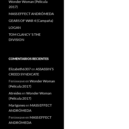
Wonder Woman (Película
2017)
MASS EFFECT ANDRÓMEDA
GEARS OF WAR 4 (Campaña)
LOGAN
TOM CLANCY´S THE
DIVISION
COMENTARIOS RECIENTES
Elizabeth6307
en
ASSASSIN’S
CREED SYNDICATE
Fenixwave
en
Wonder Woman
(Película 2017)
Atreides
en
Wonder Woman
(Película 2017)
MarIgones
en
MASS EFFECT
ANDRÓMEDA
Fenixwave
en
MASS EFFECT
ANDRÓMEDA