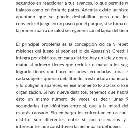
segundos en reaccionar a tus avances, lo que permite r
balazos como en feria de patos. Además existe un sis
apuntado que se puede deshabilitar, pero que im
convierte el juego en un paseo por el parque, si se toma 
la primera barra de salud se regenera con el lapso del tie
El principal problema es la concepción cíclica y repet
misiones del juego al peor estilo de Assassin’s Creed: 
integra por distritos, en cada distrito hay un jefe y dos s
matar al primero tienes que reclutar o matar a los se
lograrlo tienes que hacer misiones secundarias –unas
cada subjefe– que van debilitando la estructura monetaria
y lo obligan a aparecer, en ese momento lo atacas o lo i
organización. Si hay nueve distritos, tenemos que habr
esto un mismo número de veces, es decir unas 9
secundarias tan idénticas entre sí, que a la mitad d
estarás cansado. Sin embargo los enfrentamientos con 
distrito son diferentes entre sí con escenarios y 
interesantes que constituyen la mejor parte del juego.