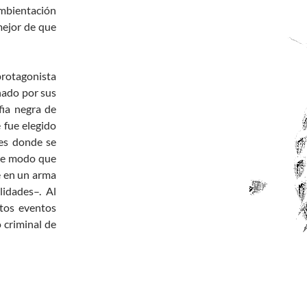
mbientación
mejor de que
protagonista
nado por sus
fia negra de
 fue elegido
les donde se
-de modo que
e en un arma
lidades–. Al
rtos eventos
 criminal de