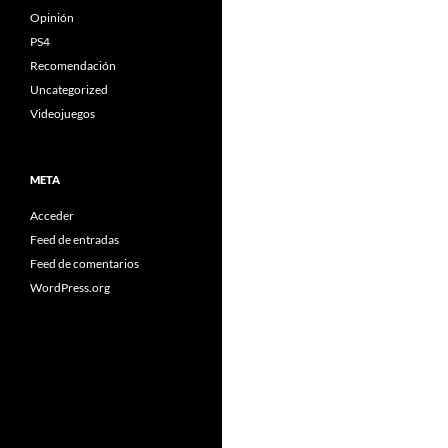
Opinión
PS4
Recomendación
Uncategorized
Videojuegos
META
Acceder
Feed de entradas
Feed de comentarios
WordPress.org