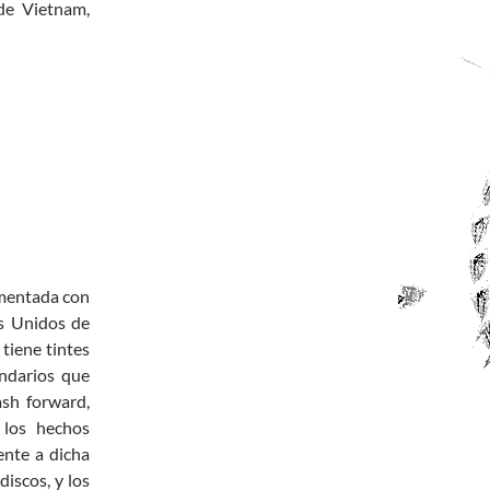
de Vietnam,
ementada con
s Unidos de
tiene tintes
ndarios que
ash forward,
 los hechos
ente a dicha
discos, y los