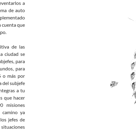
eventarlos a
tema de auto
plementado
en cuenta que
mpo.
itiva de las
la ciudad se
ubjefes, para
gundos, para
 5 o más por
 del subjefe
ntegras a tu
ás que hacer
0 misiones
el camino ya
los jefes de
situaciones