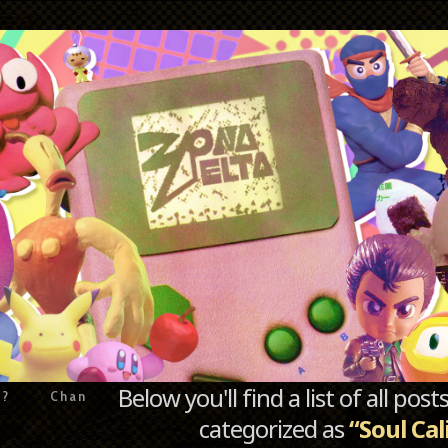
Below you'll find a list of all po
e?
Chan
categorized as
“Soul Cal