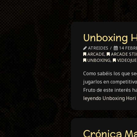
Unboxing H
ATREIDES
14 FEBRE
ARCADE
,
ARCADE STI
UNBOXING
,
VIDEOJU
Como sabéis los que se
jugarlos en competitivo
Fruto de este interés h
leyendo
Unboxing Hori 
Crónica M