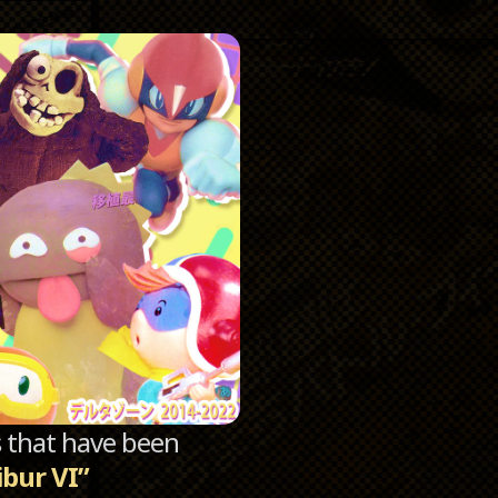
Catego
Archi
sts that have been
ibur VI”