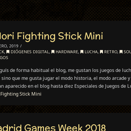
ori Fighting Stick Mini
RO, 2019
CK
,
DIÓGENES DIGITAL
,
HARDWARE
,
LUCHA
,
RETRO
,
SOU
EGOS
guís de forma habitual el blog, me gustan los juegos de luc
 sino que me gusta jugar el modo historia, el modo arcade y
an aparecido en el blog hasta diez Especiales de Juegos de L
Fighting Stick Mini
adrid Games Week 2018