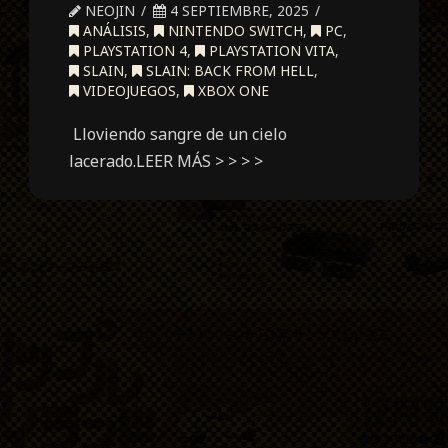
NEOJIN
4 SEPTIEMBRE, 2025
ANÁLISIS
,
NINTENDO SWITCH
,
PC
,
PLAYSTATION 4
,
PLAYSTATION VITA
,
SLAIN
,
SLAIN: BACK FROM HELL
,
VIDEOJUEGOS
,
XBOX ONE
Lloviendo sangre de un cielo
lacerado.LEER MÁS > > > >