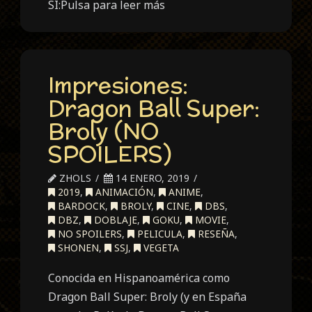
SÍ:Pulsa para leer más
Impresiones:
Dragon Ball Super:
Broly (NO
SPOILERS)
ZHOLS
14 ENERO, 2019
2019
,
ANIMACIÓN
,
ANIME
,
BARDOCK
,
BROLY
,
CINE
,
DBS
,
DBZ
,
DOBLAJE
,
GOKU
,
MOVIE
,
NO SPOILERS
,
PELICULA
,
RESEÑA
,
SHONEN
,
SSJ
,
VEGETA
Conocida en Hispanoamérica como
Dragon Ball Super: Broly (y en España