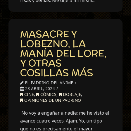
risas y demás. Me dije a mí mism…
MASACRE Y
LOBEZNO, LA
MANÍA DEL LORE,
Y OTRAS
COSILLAS MÁS
EL PADRINO DEL ANIME
23 ABRIL, 2024
CINE
,
CÓMICS
,
DOBLAJE
,
OPINIONES DE UN PADRINO
No voy a engañar a nadie: me he visto el
avance cuatro veces. Ajam. Yo, un tipo
que no es precisamente el mayor