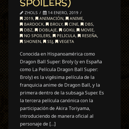
SPOILERS)
ZHOLS
14 ENERO, 2019
2019
,
ANIMACIÓN
,
ANIME
,
BARDOCK
,
BROLY
,
CINE
,
DBS
,
DBZ
,
DOBLAJE
,
GOKU
,
MOVIE
,
NO SPOILERS
,
PELICULA
,
RESEÑA
,
SHONEN
,
SSJ
,
VEGETA
Conocida en Hispanoamérica como
Dragon Ball Super: Broly (y en España
como La Película Dragon Ball Super:
Broly) es la vigésima película de la
franquicia anime de Dragon Ball, y la
primera dentro de la subsaga Super. Es
la tercera película canónica con la
participación de Akira Toriyama,
introduciendo de manera oficial al
personaje de […]