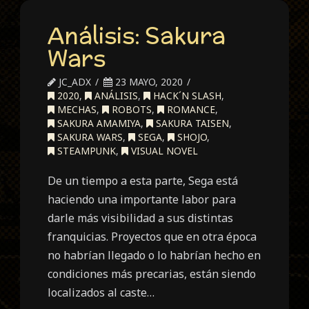
Análisis: Sakura
Wars
JC_ADX
23 MAYO, 2020
2020
,
ANÁLISIS
,
HACK´N SLASH
,
MECHAS
,
ROBOTS
,
ROMANCE
,
SAKURA AMAMIYA
,
SAKURA TAISEN
,
SAKURA WARS
,
SEGA
,
SHOJO
,
STEAMPUNK
,
VISUAL NOVEL
De un tiempo a esta parte, Sega está
haciendo una importante labor para
darle más visibilidad a sus distintas
franquicias. Proyectos que en otra época
no habrían llegado o lo habrían hecho en
condiciones más precarias, están siendo
localizados al caste…