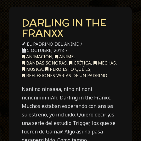
DARLING IN THE
FRANXX
EL PADRINO DEL ANIME
5 OCTUBRE, 2018
ANIMACIÓN
,
ANIME
,
BANDAS SONORAS
,
CRÍTICA
,
MECHAS
,
MÚSICA
,
PERO ESTO QUÉ ES
,
REFLEXIONES VARIAS DE UN PADRINO
Nani no ninaaaa, nino ni noni
nononiiiiiiiiiAh, Darling in the Franxx.
Muchos estaban esperando con ansias
su estreno, yo incluido. Quiero decir, ¡es
una serie del estudio Trigger, los que se
fueron de Gainax! Algo así no pasa
desapercibido. Como tampo…