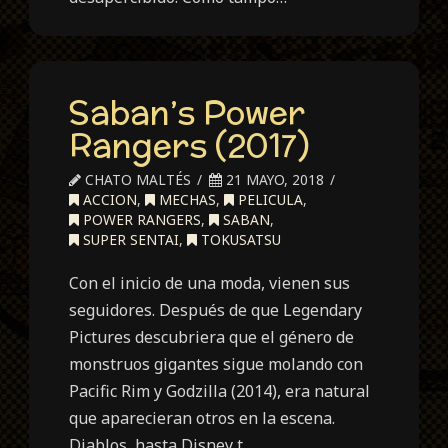
Saban’s Power
Rangers (2017)
CHATO MALTÉS
21 MAYO, 2018
ACCION
,
MECHAS
,
PELICULA
,
POWER RANGERS
,
SABAN
,
SUPER SENTAI
,
TOKUSATSU
Con el inicio de una moda, vienen sus
seguidores. Después de que Legendary
Pictures descubriera que el género de
monstruos gigantes sigue molando con
Pacific Rim y Godzilla (2014), era natural
que aparecieran otros en la escena.
Diablos, hasta Disney t…