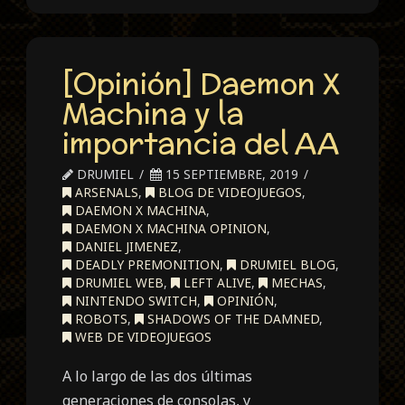
[Opinión] Daemon X
Machina y la
importancia del AA
DRUMIEL
15 SEPTIEMBRE, 2019
ARSENALS
,
BLOG DE VIDEOJUEGOS
,
DAEMON X MACHINA
,
DAEMON X MACHINA OPINION
,
DANIEL JIMENEZ
,
DEADLY PREMONITION
,
DRUMIEL BLOG
,
DRUMIEL WEB
,
LEFT ALIVE
,
MECHAS
,
NINTENDO SWITCH
,
OPINIÓN
,
ROBOTS
,
SHADOWS OF THE DAMNED
,
WEB DE VIDEOJUEGOS
A lo largo de las dos últimas
generaciones de consolas, y