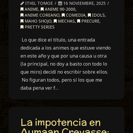
ITHIL TOMOE
16 NOVIEMBRE, 2025
ANIME
,
ANIME 90-2000
,
ANIME COREANO
,
COMEDIA
,
IDOLS
,
MAHO SHOJO
,
MECHAS
,
PRECURE
,
PRETTY SERIES
Lo que dice el título, una entrada
dedicada a los animes que estuve viendo
en este año y que por una causa u otra
(la principal, no doy a basto con todo lo
que miro) decidí no escribir sobre ellos.
No figuran todos, pero sí los que me
daba pena ver f…
La impotencia en
Aumaan Crevasse: