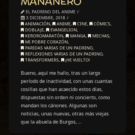
MAÑANERO
EL PADRINO DEL ANIME
3 DICIEMBRE, 2018
ANIMACIÓN
,
ANIME
,
CINE
,
CÓMICS
,
DOBLAJE
,
EVANGELION
,
KEROROMARATÓN
,
MANGA
,
MECHAS
,
MI POBRE CORAZÓN
,
PARIDAS VARIAS DE UN PADRINO
,
REFLEXIONES VARIAS DE UN PADRINO
,
TRANSFORMERS
,
¡HE VUELTO!
Bueno, aquí me hallo, tras un largo
período de inactividad, con unas cuantas
cosillas que han acaecido estos días,
dispuestas sin orden ni concierto, como
mandan los cánones. Algunas son
noticias, unas nuevas, otras más viejas
que la abuela de Burgos, …