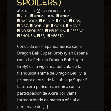
SPOILERS)
ZHOLS
14 ENERO, 2019
2019
,
ANIMACIÓN
,
ANIME
,
BARDOCK
,
BROLY
,
CINE
,
DBS
,
DBZ
,
DOBLAJE
,
GOKU
,
MOVIE
,
NO SPOILERS
,
PELICULA
,
RESEÑA
,
SHONEN
,
SSJ
,
VEGETA
Conocida en Hispanoamérica como
Dragon Ball Super: Broly (y en España
como La Película Dragon Ball Super:
Broly) es la vigésima película de la
franquicia anime de Dragon Ball, y la
primera dentro de la subsaga Super. Es
la tercera película canónica con la
participación de Akira Toriyama,
introduciendo de manera oficial al
personaje de […]