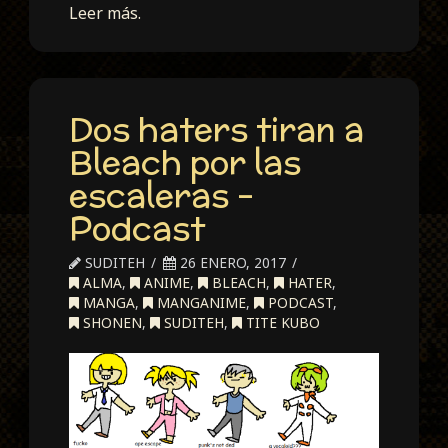
Leer más.
Dos haters tiran a
Bleach por las
escaleras –
Podcast
SUDITEH
26 ENERO, 2017
ALMA
,
ANIME
,
BLEACH
,
HATER
,
MANGA
,
MANGANIME
,
PODCAST
,
SHONEN
,
SUDITEH
,
TITE KUBO