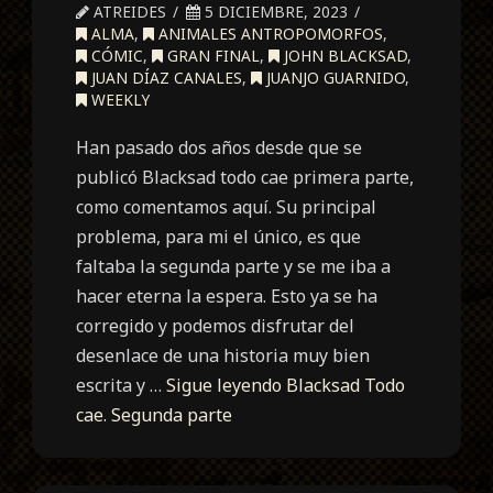
ATREIDES
5 DICIEMBRE, 2023
ALMA
,
ANIMALES ANTROPOMORFOS
,
CÓMIC
,
GRAN FINAL
,
JOHN BLACKSAD
,
JUAN DÍAZ CANALES
,
JUANJO GUARNIDO
,
WEEKLY
Han pasado dos años desde que se
publicó Blacksad todo cae primera parte,
como comentamos aquí. Su principal
problema, para mi el único, es que
faltaba la segunda parte y se me iba a
hacer eterna la espera. Esto ya se ha
corregido y podemos disfrutar del
desenlace de una historia muy bien
escrita y …
Sigue leyendo
Blacksad Todo
cae. Segunda parte