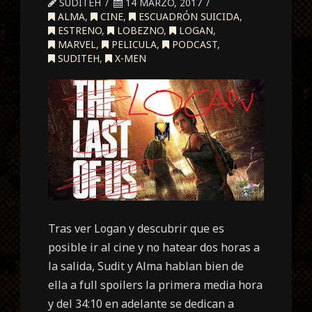
SUDITEH
14 MARZO, 2017
ALMA
,
CINE
,
ESCUADRÓN SUICIDA
,
ESTRENO
,
LOBEZNO
,
LOGAN
,
MARVEL
,
PELICULA
,
PODCAST
,
SUDITEH
,
X-MEN
Tras ver Logan y descubrir que es
posible ir al cine y no hatear dos horas a
la salida, Sudit y Alma hablan bien de
ella a full spoilers la primera media hora
y del 34:10 en adelante se dedican a