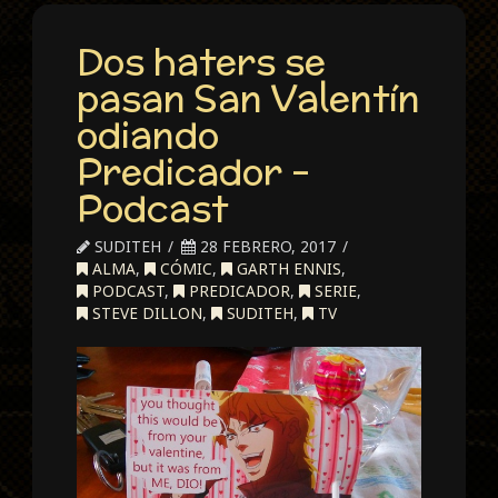
Dos haters se
pasan San Valentín
odiando
Predicador –
Podcast
SUDITEH
28 FEBRERO, 2017
ALMA
,
CÓMIC
,
GARTH ENNIS
,
PODCAST
,
PREDICADOR
,
SERIE
,
STEVE DILLON
,
SUDITEH
,
TV