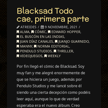
Blacksad Todo
cae, primera parte
ATREIDES
9 NOVIEMBRE, 2021
ALMA
,
CÓMIC
,
EDWARD HOPPER
,
EL BUSCÓN EN LAS INDIAS
,
JUAN DÍAZ CANALES
,
JUANJO GUARNIDO
,
MANNY
,
NORMA EDITORIAL
,
PENDULO STUDIOS
,
THRILLER
,
VIDEOJUEGOS
,
WEEKLY
Por fin llegó el cómic de Blacksad. Soy
muy fan y me alegré enormemente de
que se hiciera un juego, además por
Pendulo Studios y me lancé sobre él
siendo una cierta decepción como podéis
leer aquí, aunque lo que de verdad
esperaba era el nuevo álbum. Creo