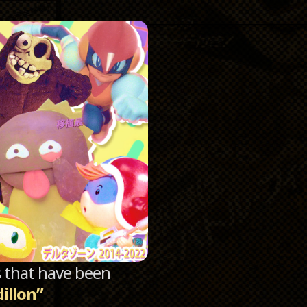
Catego
Archi
sts that have been
dillon”