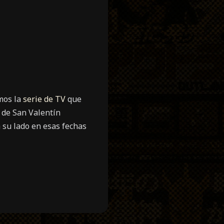
mos la
serie de TV
que
a de San Valentín
 su lado en esas fechas