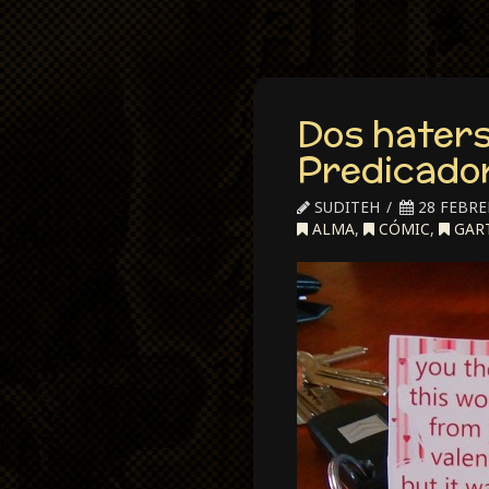
Dos haters
Predicado
SUDITEH
28 FEBRE
ALMA
,
CÓMIC
,
GART