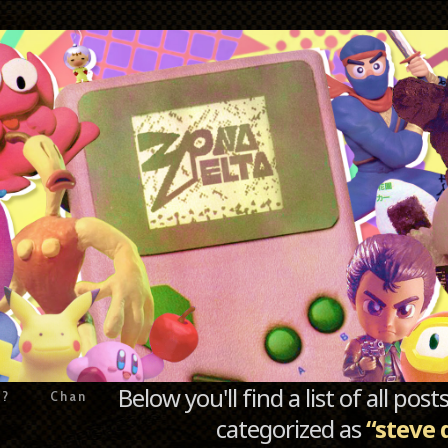
Below you'll find a list of all po
e?
Chan
categorized as
“steve 