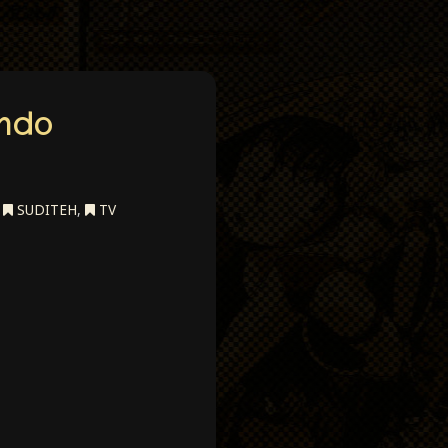
ando
,
SUDITEH
,
TV