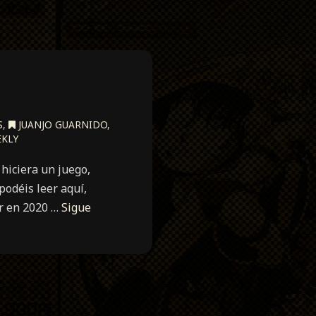
S
,
JUANJO GUARNIDO
,
KLY
hiciera un juego,
odéis leer aquí,
ir en 2020 …
Sigue