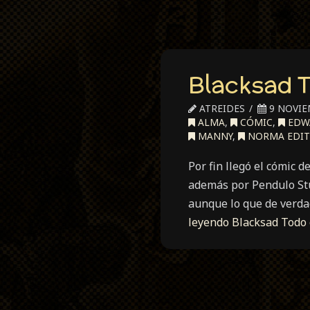
Blacksad T
ATREIDES
9 NOVIE
ALMA
,
CÓMIC
,
EDW
MANNY
,
NORMA EDIT
Por fin llegó el cómic 
además por Pendulo Stu
aunque lo que de verda
leyendo
Blacksad Todo 