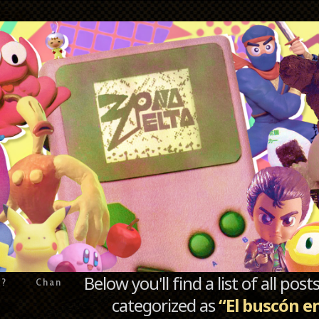
Below you'll find a list of all po
e?
Chan
categorized as
“El buscón en