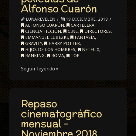
Alfonso Cuarón
LUNAREVELEN
19 DICIEMBRE, 2018
ALFONSO CUARÓN
,
CARTELERA
,
CIENCIA FICCIÓN
,
CINE
,
DIRECTORES
,
EMMANUEL LUBEZKI
,
FANTASÍA
,
GRAVITY
,
HARRY POTTER
,
HIJOS DE LOS HOMBRES
,
NETFLIX
,
RANKING
,
ROMA
,
TOP
Seguir leyendo »
Repaso
cinematográfico
mensual –
Noviembre 2018