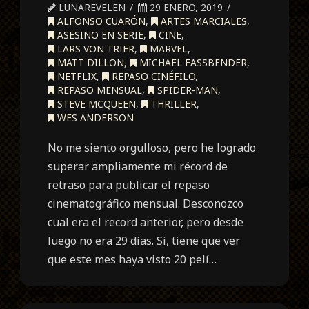
LUNAREVELEN
29 ENERO, 2019
ALFONSO CUARÓN
,
ARTES MARCIALES
,
ASESINO EN SERIE
,
CINE
,
LARS VON TRIER
,
MARVEL
,
MATT DILLON
,
MICHAEL FASSBENDER
,
NETFLIX
,
REPASO CINÉFILO
,
REPASO MENSUAL
,
SPIDER-MAN
,
STEVE MCQUEEN
,
THRILLER
,
WES ANDERSON
No me siento orgulloso, pero he logrado
superar ampliamente mi récord de
retraso para publicar el repaso
cinematográfico mensual. Desconozco
cual era el record anterior, pero desde
luego no era 29 días. Si, tiene que ver
que este mes haya visto 20 pelí…