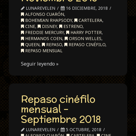
LUNAREVELEN
16 DICIEMBRE, 2018
ALFONSO CUARÓN
,
BOHEMIAN RHAPSODY
,
CARTELERA
,
CINE
,
DISNEY
,
ESTRENO
,
FREDDIE MERCURY
,
HARRY POTTER
,
HERMANOS COEN
,
ORSON WELLES
,
QUEEN
,
REPASO
,
REPASO CINÉFILO
,
REPASO MENSUAL
Seguir leyendo »
Repaso cinéfilo
mensual –
Septiembre 2018
LUNAREVELEN
5 OCTUBRE, 2018
ALFONSO CUARÓN
,
CARTELERA
,
CINE
,