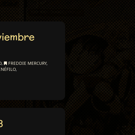
viembre
O
,
FREDDIE MERCURY
,
INÉFILO
,
8