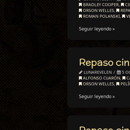
BRADLEY COOPER
,
CI
ORSON WELLES
,
REP
ROMAN POLANSKI
,
V
Seguir leyendo »
Repaso cin
LUNAREVELEN
5 O
ALFONSO CUARÓN
,
C
ORSON WELLES
,
PELÍ
Seguir leyendo »
Repaso cin