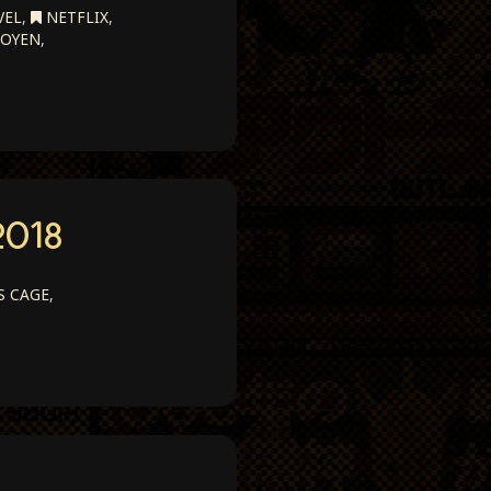
VEL
,
NETFLIX
,
OYEN
,
2018
S CAGE
,