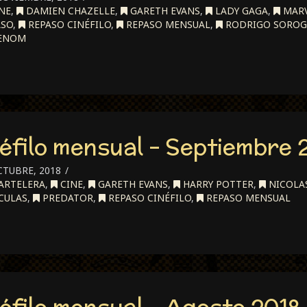
NE
,
DAMIEN CHAZELLE
,
GARETH EVANS
,
LADY GAGA
,
MAR
ASO
,
REPASO CINÉFILO
,
REPASO MENSUAL
,
RODRIGO SOROG
ENOM
éfilo mensual – Septiembre 
CTUBRE, 2018
ARTELERA
,
CINE
,
GARETH EVANS
,
HARRY POTTER
,
NICOLA
CULAS
,
PREDATOR
,
REPASO CINÉFILO
,
REPASO MENSUAL
éfilo mensual – Agosto 2018