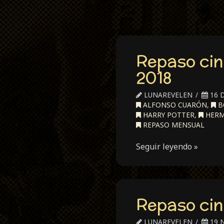
Repaso cin
2018
LUNAREVELEN
16 D
ALFONSO CUARÓN
,
B
HARRY POTTER
,
HERM
REPASO MENSUAL
Seguir leyendo »
Repaso cin
LUNAREVELEN
19 