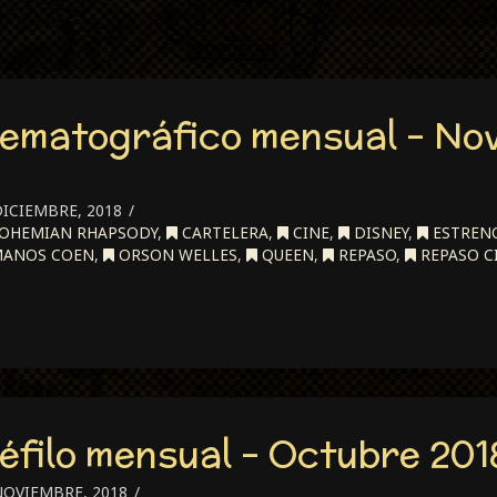
ematográfico mensual – No
ICIEMBRE, 2018
OHEMIAN RHAPSODY
,
CARTELERA
,
CINE
,
DISNEY
,
ESTREN
ANOS COEN
,
ORSON WELLES
,
QUEEN
,
REPASO
,
REPASO C
éfilo mensual – Octubre 201
NOVIEMBRE, 2018