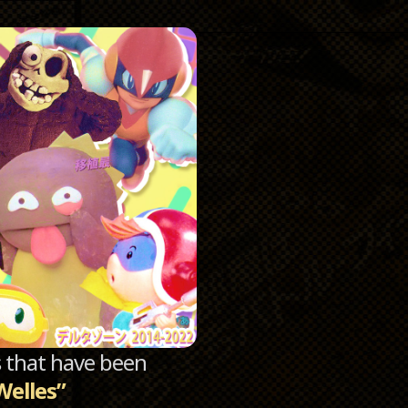
Catego
Archi
sts that have been
Welles”