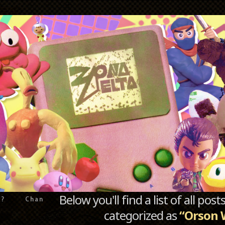
Below you'll find a list of all po
e?
Chan
categorized as
“Orson 