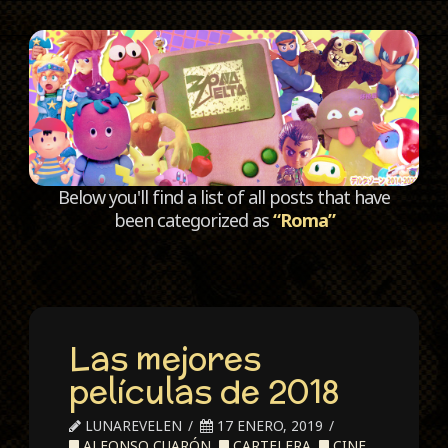
C
Below you'll find a list of all posts that have
been categorized as
“Roma”
Las mejores
películas de 2018
LUNAREVELEN
17 ENERO, 2019
ALFONSO CUARÓN
,
CARTELERA
,
CINE
,