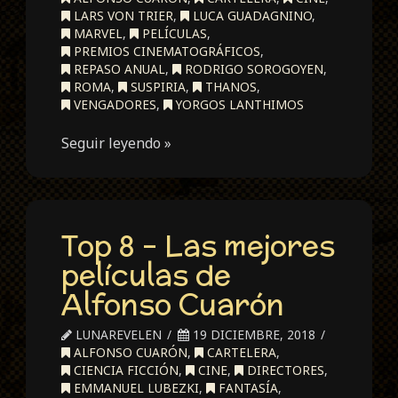
LARS VON TRIER
,
LUCA GUADAGNINO
,
MARVEL
,
PELÍCULAS
,
PREMIOS CINEMATOGRÁFICOS
,
REPASO ANUAL
,
RODRIGO SOROGOYEN
,
ROMA
,
SUSPIRIA
,
THANOS
,
VENGADORES
,
YORGOS LANTHIMOS
Seguir leyendo »
Top 8 – Las mejores
películas de
Alfonso Cuarón
LUNAREVELEN
19 DICIEMBRE, 2018
ALFONSO CUARÓN
,
CARTELERA
,
CIENCIA FICCIÓN
,
CINE
,
DIRECTORES
,
EMMANUEL LUBEZKI
,
FANTASÍA
,