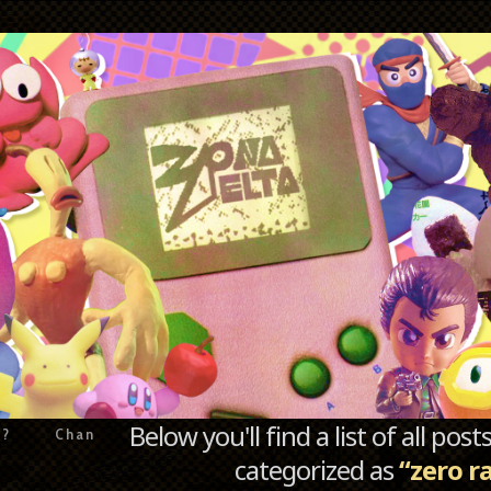
Below you'll find a list of all po
e?
Chan
categorized as
“zero r