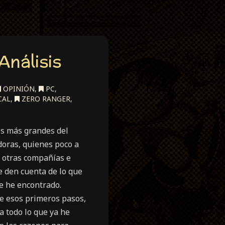
Análisis
OPINIÓN
,
PC
,
CAL
,
ZERO RANGER
,
los más grandes del
doras, quienes poco a
, otras compañías e
e den cuenta de lo que
me he encontrado.
e esos primeros pasos,
a todo lo que ya he