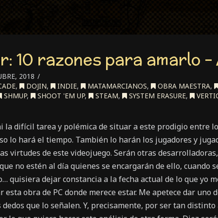
: 10 razones para amarlo – 
BRE, 2018
CADE
,
DOJIN
,
INDIE
,
MATAMARCIANOS
,
OBRA MAESTRA
,
SHMUP
,
SHOOT 'EM UP
,
STEAM
,
SYSTEM ERASURE
,
VERTI
la difícil tarea y polémica de situar a este prodigio entre 
eso lo hará el tiempo. También lo harán los jugadores y juga
as virtudes de este videojuego. Serán otras desarrolladoras
que no estén al día quienes se encargarán de ello, cuando s
o… quisiera dejar constancia a la fecha actual de lo que yo 
r esta obra de PC donde merece estar. Me apetece dar uno d
 dedos que lo señalen. Y, precisamente, por ser tan distinto 