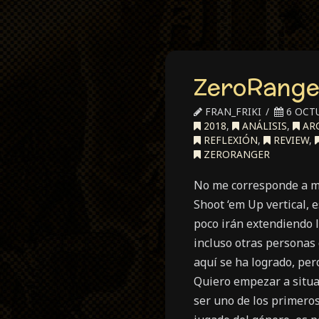
ZeroRanger
FRAN_FRIKI
6 OCTU
2018
,
ANÁLISIS
,
AR
REFLEXIÓN
,
REVIEW
,
ZERORANGER
No me corresponde a mi 
Shoot ‘em Up vertical, 
poco irán extendiendo l
incluso otras personas 
aquí se ha logrado, per
Quiero empezar a situa
ser uno de los primeros