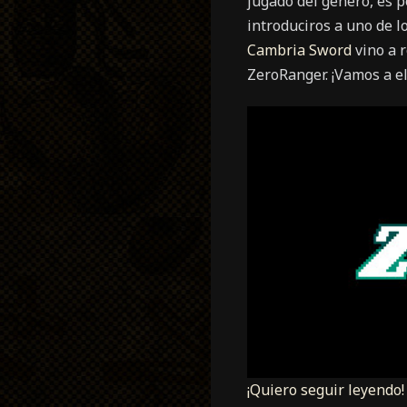
jugado del género, es p
introduciros a uno de l
Cambria Sword
vino a r
ZeroRanger. ¡Vamos a el
¡Quiero seguir leyendo!