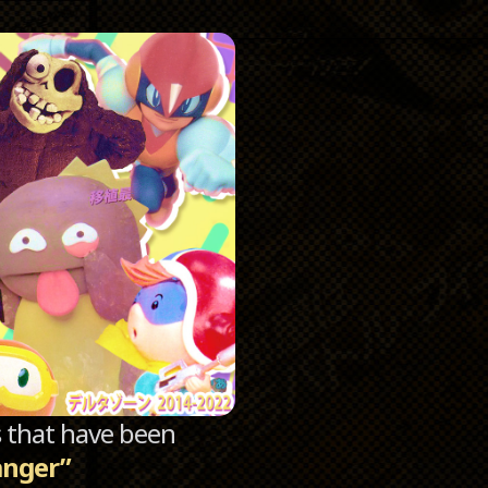
Catego
Archi
sts that have been
anger”