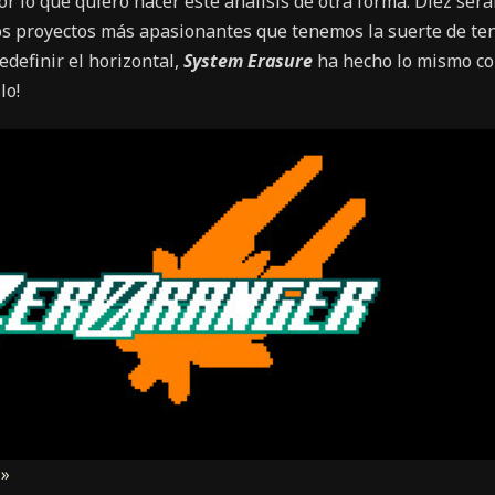
or lo que quiero hacer este análisis de otra forma. Diez ser
os proyectos más apasionantes que tenemos la suerte de ten
edefinir el horizontal,
System Erasure
ha hecho lo mismo con
lo!
 »