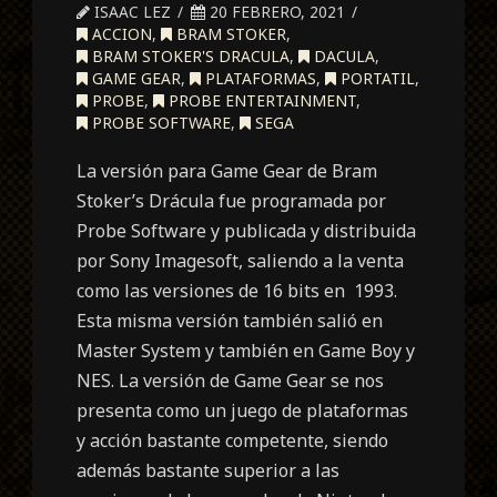
ISAAC LEZ
20 FEBRERO, 2021
ACCION
,
BRAM STOKER
,
BRAM STOKER'S DRACULA
,
DACULA
,
GAME GEAR
,
PLATAFORMAS
,
PORTATIL
,
PROBE
,
PROBE ENTERTAINMENT
,
PROBE SOFTWARE
,
SEGA
La versión para Game Gear de Bram
Stoker’s Drácula fue programada por
Probe Software y publicada y distribuida
por Sony Imagesoft, saliendo a la venta
como las versiones de 16 bits en 1993.
Esta misma versión también salió en
Master System y también en Game Boy y
NES. La versión de Game Gear se nos
presenta como un juego de plataformas
y acción bastante competente, siendo
además bastante superior a las