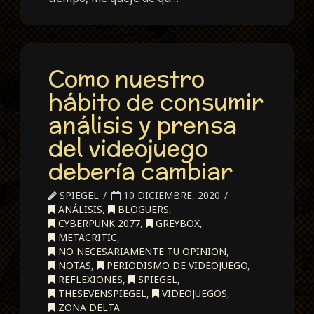
Como nuestro
hábito de consumir
análisis y prensa
del videojuego
debería cambiar
SPIEGEL
10 DICIEMBRE, 2020
ANÁLISIS
,
BLOGUERS
,
CYBERPUNK 2077
,
GREYBOX
,
METACRITIC
,
NO NECESARIAMENTE TU OPINION
,
NOTAS
,
PERIODISMO DE VIDEOJUEGO
,
REFLEXIONES
,
SPIEGEL
,
THESEVENSPIEGEL
,
VIDEOJUEGOS
,
ZONA DELTA