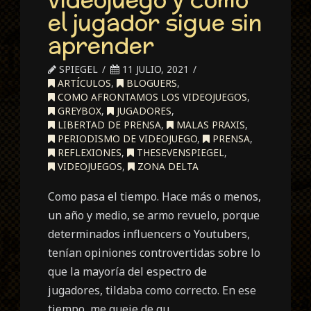
el jugador sigue sin
aprender
SPIEGEL
11 JULIO, 2021
ARTÍCULOS
,
BLOGUERS
,
COMO AFRONTAMOS LOS VIDEOJUEGOS
,
GREYBOX
,
JUGADORES
,
LIBERTAD DE PRENSA
,
MALAS PRAXIS
,
PERIODISMO DE VIDEOJUEGO
,
PRENSA
,
REFLEXIONES
,
THESEVENSPIEGEL
,
VIDEOJUEGOS
,
ZONA DELTA
Como pasa el tiempo. Hace más o menos,
un año y medio, se armo revuelo, porque
determinados influencers o Youtubers,
tenían opiniones controvertidas sobre lo
que la mayoría del espectro de
jugadores, tildaba como correcto. En ese
tiempo, me queje de qu…