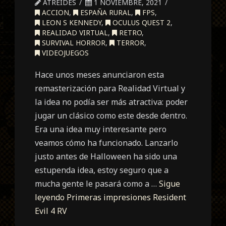
ATREIDES
1 NOVIEMBRE, 2021
ACCION
,
ESPAÑA RURAL
,
FPS
,
LEON S KENNEDY
,
OCULUS QUEST 2
,
REALIDAD VIRTUAL
,
RETRO
,
SURVIVAL HORROR
,
TERROR
,
VIDEOJUEGOS
Hace unos meses anunciaron esta
remasterización para Realidad Virtual y
la idea no podía ser más atractiva: poder
jugar un clásico como este desde dentro.
Era una idea muy interesante pero
veamos cómo ha funcionado. Lanzarlo
justo antes de Halloween ha sido una
estupenda idea, estoy seguro que a
mucha gente le pasará como a …
Sigue
leyendo
Primeras impresiones Resident
Evil 4 RV