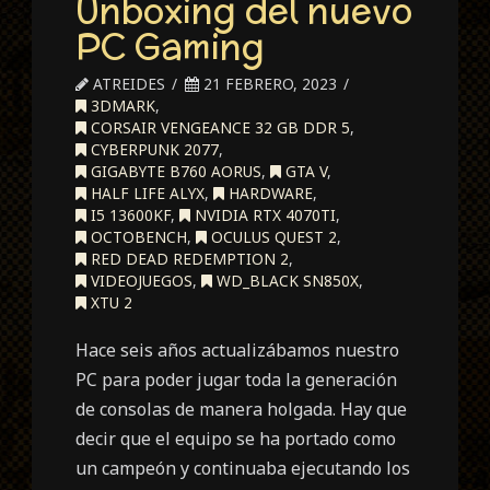
Unboxing del nuevo
PC Gaming
ATREIDES
21 FEBRERO, 2023
3DMARK
,
CORSAIR VENGEANCE 32 GB DDR 5
,
CYBERPUNK 2077
,
GIGABYTE B760 AORUS
,
GTA V
,
HALF LIFE ALYX
,
HARDWARE
,
I5 13600KF
,
NVIDIA RTX 4070TI
,
OCTOBENCH
,
OCULUS QUEST 2
,
RED DEAD REDEMPTION 2
,
VIDEOJUEGOS
,
WD_BLACK SN850X
,
XTU 2
Hace seis años actualizábamos nuestro
PC para poder jugar toda la generación
de consolas de manera holgada. Hay que
decir que el equipo se ha portado como
un campeón y continuaba ejecutando los