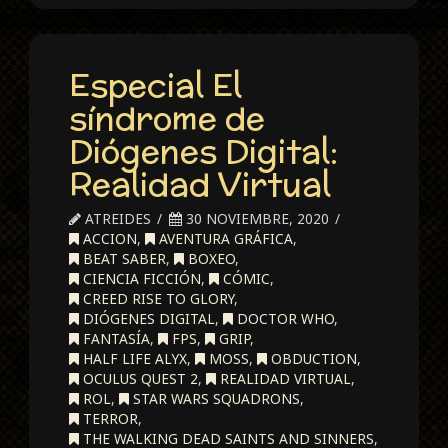
Especial El
síndrome de
Diógenes Digital:
Realidad Virtual
ATREIDES
30 NOVIEMBRE, 2020
ACCION
,
AVENTURA GRÁFICA
,
BEAT SABER
,
BOXEO
,
CIENCIA FICCIÓN
,
CÓMIC
,
CREED RISE TO GLORY
,
DIÓGENES DIGITAL
,
DOCTOR WHO
,
FANTASÍA
,
FPS
,
GRIP
,
HALF LIFE ALYX
,
MOSS
,
OBDUCTION
,
OCULUS QUEST 2
,
REALIDAD VIRTUAL
,
ROL
,
STAR WARS SQUADRONS
,
TERROR
,
THE WALKING DEAD SAINTS AND SINNERS
,