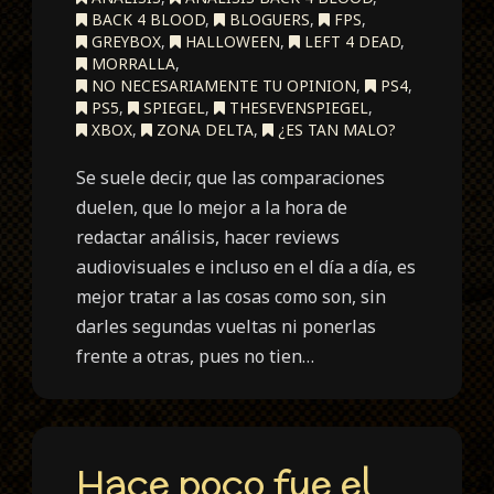
BACK 4 BLOOD
,
BLOGUERS
,
FPS
,
GREYBOX
,
HALLOWEEN
,
LEFT 4 DEAD
,
MORRALLA
,
NO NECESARIAMENTE TU OPINION
,
PS4
,
PS5
,
SPIEGEL
,
THESEVENSPIEGEL
,
XBOX
,
ZONA DELTA
,
¿ES TAN MALO?
Se suele decir, que las comparaciones
duelen, que lo mejor a la hora de
redactar análisis, hacer reviews
audiovisuales e incluso en el día a día, es
mejor tratar a las cosas como son, sin
darles segundas vueltas ni ponerlas
frente a otras, pues no tien…
Hace poco fue el