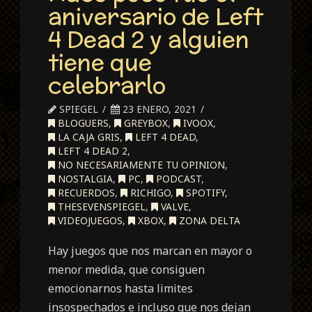
aniversario de Left
4 Dead 2 y alguien
tiene que
celebrarlo
SPIEGEL
23 ENERO, 2021
BLOGUERS
,
GREYBOX
,
IVOOX
,
LA CAJA GRIS
,
LEFT 4 DEAD
,
LEFT 4 DEAD 2
,
NO NECESARIAMENTE TU OPINION
,
NOSTALGIA
,
PC
,
PODCAST
,
RECUERDOS
,
RICHIGO
,
SPOTIFY
,
THESEVENSPIEGEL
,
VALVE
,
VIDEOJUEGOS
,
XBOX
,
ZONA DELTA
Hay juegos que nos marcan en mayor o
menor medida, que consiguen
emocionarnos hasta limites
insospechados e incluso que nos dejan