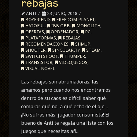
rebajas
ANTI
23 JUNIO, 2018
BOYFRIEND
,
FREEDOM PLANET
,
HATOFUL
,
IBB OBB
,
MONOLITH
,
OFERTAS
,
ORDENADOR
,
PC
,
PLATAFORMAS
,
REBAJAS
,
RECOMENDACIONES
,
SHMUP
,
SHOOTER
,
SINGULARITY
,
STEAM
,
SWITCH SHOOT
,
THUMPER
,
TRANSISTOR
,
VIDEOJUEGOS
,
VISUAL NOVEL
Las rebajas son abrumadoras, las
amamos pero cuando nos encontramos
dentro de su caos es difícil saber qué
comprar, qué no, a qué echarle el ojo…
¡No sufras más, jugador consumista! El
bueno de Anti te regala una lista con los
juegos que necesitas añ…