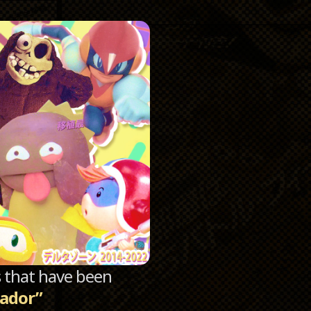
Catego
Archi
sts that have been
ador”