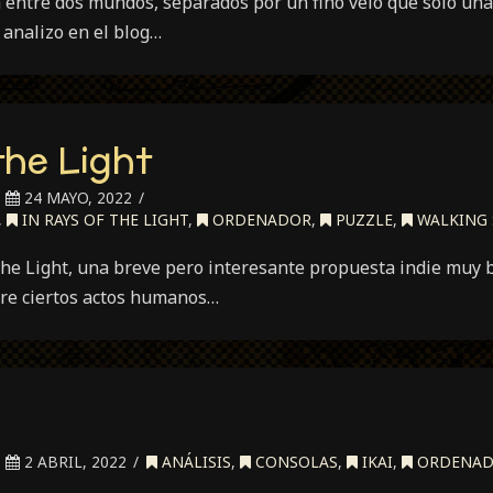
a entre dos mundos, separados por un fino velo que solo u
y analizo en el blog…
the Light
24 MAYO, 2022
,
IN RAYS OF THE LIGHT
,
ORDENADOR
,
PUZZLE
,
WALKING 
 the Light, una breve pero interesante propuesta indie muy
obre ciertos actos humanos…
2 ABRIL, 2022
ANÁLISIS
,
CONSOLAS
,
IKAI
,
ORDENA