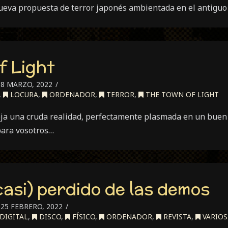
nueva propuesta de terror japonés ambientada en el antigu
f Light
8 MARZO, 2022
,
LOCURA
,
ORDENADOR
,
TERROR
,
THE TOWN OF LIGHT
eja una cruda realidad, perfectamente plasmada en un buen 
para vosotros…
casi) perdido de las demos
25 FEBRERO, 2022
DIGITAL
,
DISCO
,
FÍSICO
,
ORDENADOR
,
REVISTA
,
VARIOS