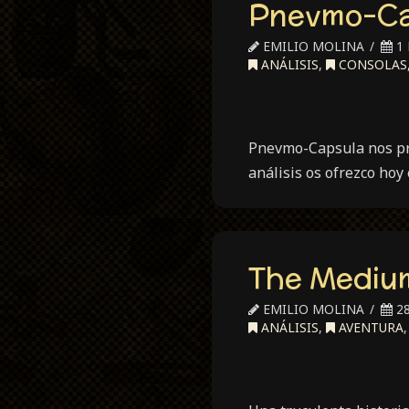
Pnevmo-Ca
EMILIO MOLINA
1 
ANÁLISIS
,
CONSOLAS
Pnevmo-Capsula nos pre
análisis os ofrezco hoy 
The Mediu
EMILIO MOLINA
28
ANÁLISIS
,
AVENTURA