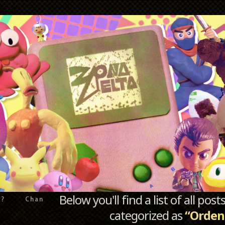
Below you'll find a list of all po
e?
Chan
categorized as
“Orden