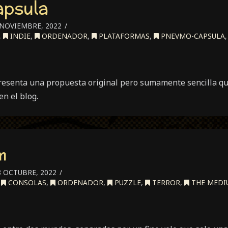
psula
NOVIEMBRE, 2022
,
INDIE
,
ORDENADOR
,
PLATAFORMAS
,
PNEVMO-CAPSULA
senta una propuesta original pero sumamente sencilla que
en el blog.
m
 OCTUBRE, 2022
,
CONSOLAS
,
ORDENADOR
,
PUZZLE
,
TERROR
,
THE MEDI