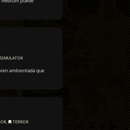
na medium puede
SIMULATOR
 bien ambientada que
DOR
,
TERROR