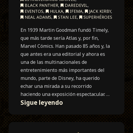
BLACK PANTHER
,
DAREDEVIL
,
EVENTOS
,
HULKA
,
IFEMA
,
JACK KIRBY
,
NEAL ADAMS
,
STAN LEE
,
SUPERHÉROES
En 1939 Martin Goodman fundó Timely,
que más tarde sería Atlas y, por fin,
Marvel Cómics. Han pasado 85 años y, la
que antes era una editorial y ahora es
una de las multinacionales de
entretenimiento más importantes del
mundo, parte de Disney, ha querido
echar una mirada a su recorrido
haciendo una exposición espectacular. …
Marvel:
Sigue leyendo
Universe
of
Super