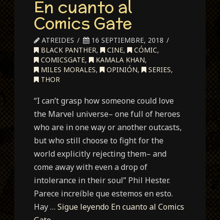
En cuanto al
Heroes
Comics Gate
ATREIDES
16 SEPTIEMBRE, 2018
BLACK PANTHER
,
CINE
,
CÓMIC
,
COMICSGATE
,
KAMALA KHAN
,
MILES MORALES
,
OPINIÓN
,
SERIES
,
THOR
“I can’t grasp how someone could love
the Marvel universe– one full of heroes
who are in one way or another outcasts,
but who still choose to fight for the
world explicitly rejecting them– and
come away with even a drop of
intolerance in their soul” Phil Hester.
Parece increíble que estemos en esto.
Hay …
Sigue leyendo
En cuanto al Comics