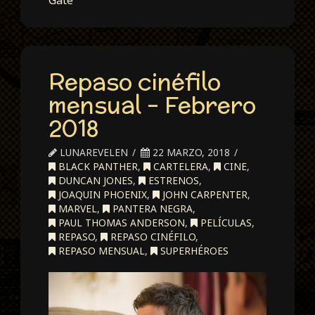
Gate
Repaso cinéfilo
mensual – Febrero
2018
LUNAREVELEN
22 MARZO, 2018
BLACK PANTHER
,
CARTELERA
,
CINE
,
DUNCAN JONES
,
ESTRENOS
,
JOAQUIN PHOENIX
,
JOHN CARPENTER
,
MARVEL
,
PANTERA NEGRA
,
PAUL THOMAS ANDERSON
,
PELÍCULAS
,
REPASO
,
REPASO CINÉFILO
,
REPASO MENSUAL
,
SUPERHÉROES