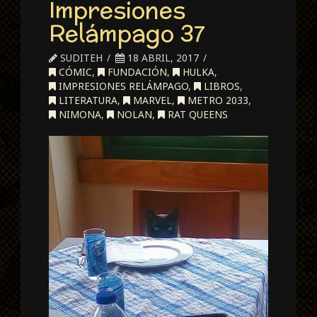
Impresiones
Heroes
Relámpago 37
SUDITEH
18 ABRIL, 2017
CÓMIC
,
FUNDACIÓN
,
HULKA
,
IMPRESIONES RELÁMPAGO
,
LIBROS
,
LITERATURA
,
MARVEL
,
METRO 2033
,
NIMONA
,
NOLAN
,
RAT QUEENS