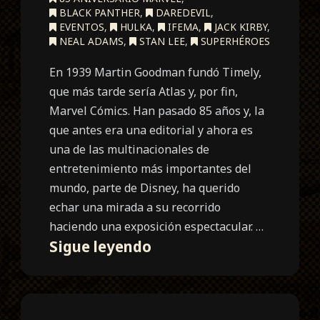
BLACK PANTHER
,
DAREDEVIL
,
EVENTOS
,
HULKA
,
IFEMA
,
JACK KIRBY
,
NEAL ADAMS
,
STAN LEE
,
SUPERHÉROES
En 1939 Martin Goodman fundó Timely,
que más tarde sería Atlas y, por fin,
Marvel Cómics. Han pasado 85 años y, la
que antes era una editorial y ahora es
una de las multinacionales de
entretenimiento más importantes del
mundo, parte de Disney, ha querido
echar una mirada a su recorrido
haciendo una exposición espectacular. …
Marvel:
Sigue leyendo
Universe
of
Super