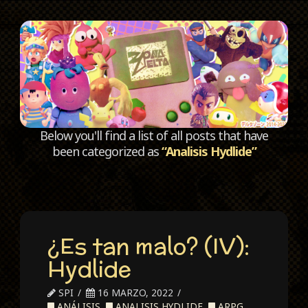
C
Below you'll find a list of all posts that have
been categorized as
“Analisis Hydlide”
¿Es tan malo? (IV):
Hydlide
SPI
16 MARZO, 2022
ANÁLISIS
,
ANALISIS HYDLIDE
,
ARPG
,