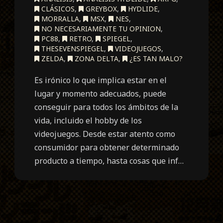
CLÁSICOS
,
GREYBOX
,
HYDLIDE
,
MORRALLA
,
MSX
,
NES
,
NO NECESARIAMENTE TU OPINION
,
PC88
,
RETRO
,
SPIEGEL
,
THESEVENSPIEGEL
,
VIDEOJUEGOS
,
ZELDA
,
ZONA DELTA
,
¿ES TAN MALO?
Es irónico lo que implica estar en el
lugar y momento adecuados, puede
conseguir para todos los ámbitos de la
vida, incluido el hobby de los
videojuegos. Desde estar atento como
consumidor para obtener determinado
producto a tiempo, hasta cosas que inf…