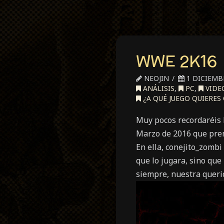
WWE 2K16
NEOJIN
1 DICIEMBR
ANÁLISIS
,
PC
,
VIDE
¿A QUÉ JUEGO QUIERES
Muy pocos recordaréis 
Marzo de 2016 que prem
En ella, conejito_zomb
que lo jugara, sino que
siempre, nuestra querid