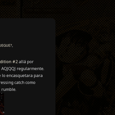
UEGUE?
,
dition #2
allá por
e AQJQQJ regularmente.
e lo encasquetara para
pressing catch como
l rumble.