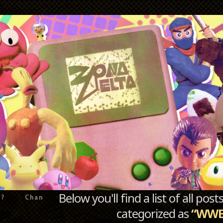
Below you'll find a list of all po
e?
Chan
categorized as
“WWE