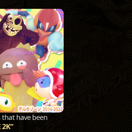
Catego
Archi
sts that have been
 2K”