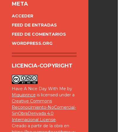
META
ACCEDER
FEED DE ENTRADAS
FEED DE COMENTARIOS
WORDPRESS.ORG
LICENCIA-COPYRIGHT
Have A Nice Day With Me
by
Miquiprince
is licensed under a
Creative Commons
Reconocimiento-NoComercial-
SinObraDerivada 4.0
Internacional License
.
Creado a partir de la obra en
https://haveanicedaywithme.w