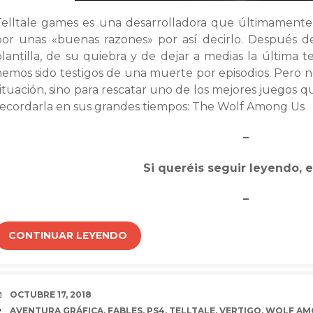
Telltale games es una desarrolladora que últimamente
por unas «buenas razones» por así decirlo. Después de
plantilla, de su quiebra y de dejar a medias la últim
hemos sido testigos de una muerte por episodios. Pero n
ituación, sino para rescatar uno de los mejores juegos q
recordarla en sus grandes tiempos: The Wolf Among Us
–
Si queréis seguir leyendo, e
–
CONTINUAR LEYENDO
FECHA
OCTUBRE 17, 2018
ETIQUETAS
AVENTURA GRÁFICA
,
FABLES
,
PS4
,
TELLTALE
,
VERTIGO
,
WOLF AM