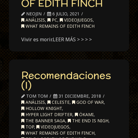
OF EDITH FINCH
NEOJIN
6 JULIO, 2021
ANÁLISIS
,
PC
,
VIDEOJUEGOS
,
WHAT REMAINS OF EDITH FINCH
Vivir es morir.LEER MÁS > > > >
Recomendaciones
(I)
TOM TOM
31 DICIEMBRE, 2018
ANÁLISIS
,
CELESTE
,
GOD OF WAR
,
HOLLOW KNIGHT
,
HYPER LIGHT DRIFTER
,
ÖKAMI
,
THE BANNER SAGA
,
THE END IS NIGH
,
TOP
,
VIDEOJUEGOS
,
WHAT REMAINS OF EDITH FINCH
,