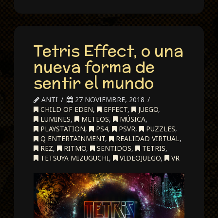
Tetris Effect, o una
nueva forma de
sentir el mundo
ANTI
27 NOVIEMBRE, 2018
CHILD OF EDEN
,
EFFECT
,
JUEGO
,
LUMINES
,
METEOS
,
MÚSICA
,
PLAYSTATION
,
PS4
,
PSVR
,
PUZZLES
,
Q ENTERTAINMENT
,
REALIDAD VIRTUAL
,
REZ
,
RITMO
,
SENTIDOS
,
TETRIS
,
TETSUYA MIZUGUCHI
,
VIDEOJUEGO
,
VR