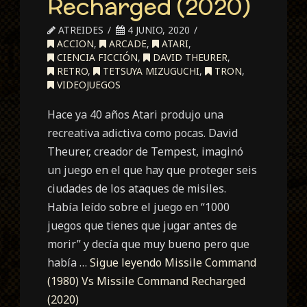
Recharged (2020)
ATREIDES
4 JUNIO, 2020
ACCION
,
ARCADE
,
ATARI
,
CIENCIA FICCIÓN
,
DAVID THEURER
,
RETRO
,
TETSUYA MIZUGUCHI
,
TRON
,
VIDEOJUEGOS
Hace ya 40 años Atari produjo una
recreativa adictiva como pocas. David
Theurer, creador de Tempest, imaginó
un juego en el que hay que proteger seis
ciudades de los ataques de misiles.
Había leído sobre el juego en “1000
juegos que tienes que jugar antes de
morir” y decía que muy bueno pero que
había …
Sigue leyendo
Missile Command
(1980) Vs Missile Command Recharged
(2020)