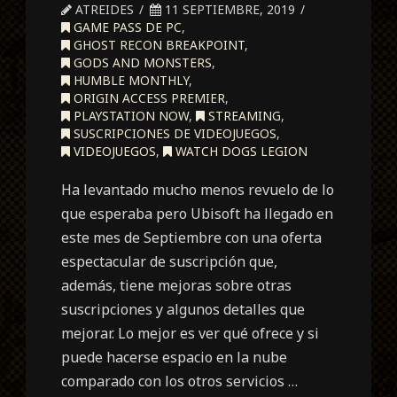
ATREIDES
11 SEPTIEMBRE, 2019
GAME PASS DE PC
,
GHOST RECON BREAKPOINT
,
GODS AND MONSTERS
,
HUMBLE MONTHLY
,
ORIGIN ACCESS PREMIER
,
PLAYSTATION NOW
,
STREAMING
,
SUSCRIPCIONES DE VIDEOJUEGOS
,
VIDEOJUEGOS
,
WATCH DOGS LEGION
Ha levantado mucho menos revuelo de lo
que esperaba pero Ubisoft ha llegado en
este mes de Septiembre con una oferta
espectacular de suscripción que,
además, tiene mejoras sobre otras
suscripciones y algunos detalles que
mejorar. Lo mejor es ver qué ofrece y si
puede hacerse espacio en la nube
comparado con los otros servicios …