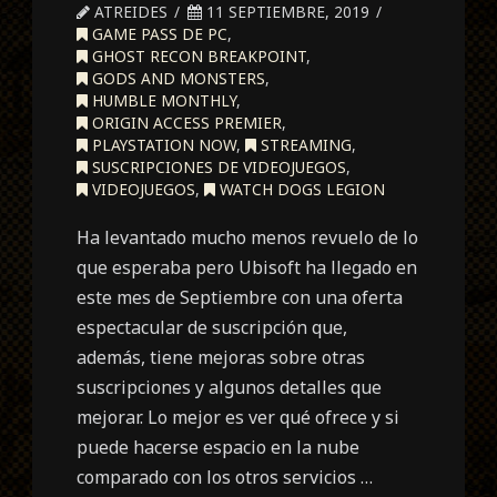
ATREIDES
11 SEPTIEMBRE, 2019
GAME PASS DE PC
,
GHOST RECON BREAKPOINT
,
GODS AND MONSTERS
,
HUMBLE MONTHLY
,
ORIGIN ACCESS PREMIER
,
PLAYSTATION NOW
,
STREAMING
,
SUSCRIPCIONES DE VIDEOJUEGOS
,
VIDEOJUEGOS
,
WATCH DOGS LEGION
Ha levantado mucho menos revuelo de lo
que esperaba pero Ubisoft ha llegado en
este mes de Septiembre con una oferta
espectacular de suscripción que,
además, tiene mejoras sobre otras
suscripciones y algunos detalles que
mejorar. Lo mejor es ver qué ofrece y si
puede hacerse espacio en la nube
comparado con los otros servicios …