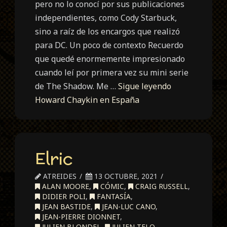
pero no lo conocí por sus publicaciones
independientes, como Cody Starbuck,
sino a raíz de los encargos que realizó
para DC. Un poco de contexto Recuerdo
que quedé enormemente impresionado
cuando leí por primera vez su mini serie
de The Shadow. Me …
Sigue leyendo
Howard Chaykin en España
Elric
ATREIDES
13 OCTUBRE, 2021
ALAN MOORE
,
CÓMIC
,
CRAIG RUSSELL
,
DIDIER POLI
,
FANTASÍA
,
JEAN BASTIDE
,
JEAN-LUC CANO
,
JEAN-PIERRE DIONNET
,
JULIEN BLONDEL
,
JULIEN TELO
,