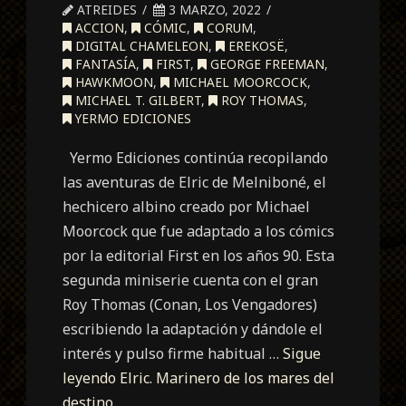
ATREIDES
3 MARZO, 2022
ACCION
,
CÓMIC
,
CORUM
,
DIGITAL CHAMELEON
,
EREKOSË
,
FANTASÍA
,
FIRST
,
GEORGE FREEMAN
,
HAWKMOON
,
MICHAEL MOORCOCK
,
MICHAEL T. GILBERT
,
ROY THOMAS
,
YERMO EDICIONES
Yermo Ediciones continúa recopilando
las aventuras de Elric de Melniboné, el
hechicero albino creado por Michael
Moorcock que fue adaptado a los cómics
por la editorial First en los años 90. Esta
segunda miniserie cuenta con el gran
Roy Thomas (Conan, Los Vengadores)
escribiendo la adaptación y dándole el
interés y pulso firme habitual …
Sigue
leyendo
Elric. Marinero de los mares del
destino