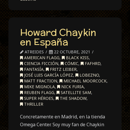
Howard Chaykin
en España
ATREIDES
22 OCTUBRE, 2021
AMERICAN FLAGG
,
BLACK KISS
,
CIENCIA FICCIÓN
,
CÓMIC
,
FAFHRD
,
FANTASÍA
,
FRITZ LEIBER
,
JOSÉ LUIS GARCÍA LÓPEZ
,
LOBEZNO
,
MATT FRACTION
,
MICHAEL MOORCOCK
,
MIKE MIGNOLA
,
NICK FURIA
,
REUBEN FLAGG
,
SATELLITE SAM
,
SUPER HÉROES
,
THE SHADOW
,
THRILLER
Concretamente en Madrid, en la tienda
Omega Center. Soy muy fan de Chaykin