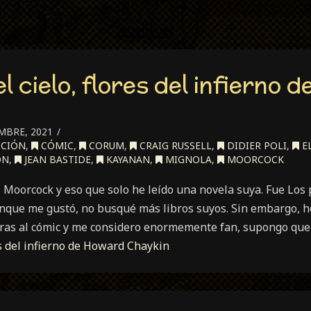
 cielo, flores del infierno 
MBRE, 2021
CCIÓN
,
CÓMIC
,
CORUM
,
CRAIG RUSSELL
,
DIDIER POLI
,
E
ON
,
JEAN BASTIDE
,
KAYANAN
,
MIGNOLA
,
MOORCOCK
Moorcock y eso que solo he leído una novela suya. Fue Los p
unque me gustó, no busqué más libros suyos. Sin embargo, h
bras al cómic y me considero enormemente fan, supongo qu
es del infierno de Howard Chaykin