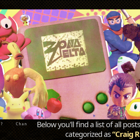
Below you'll find a list of all po
e?
Chan
categorized as
“Craig R