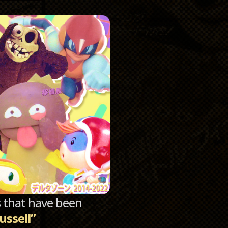
Catego
Archi
sts that have been
ussell”