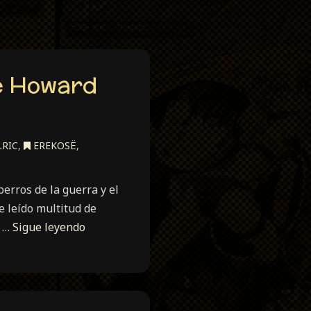
de Howard
LRIC
,
EREKOSË
,
erros de la guerra y el
e leído multitud de
e …
Sigue leyendo