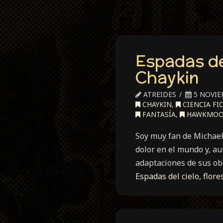
Espadas del
Chaykin
ATREIDES
5 NOVIE
CHAYKIN
,
CIENCIA FI
FANTASÍA
,
HAWKMO
Soy muy fan de Michael 
dolor en el mundo y, a
adaptaciones de sus o
Espadas del cielo, flor