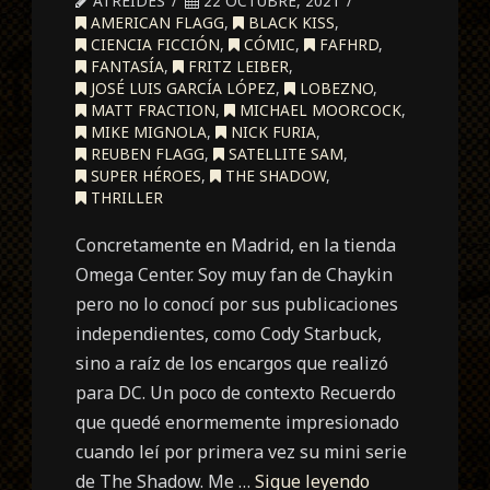
ATREIDES
22 OCTUBRE, 2021
AMERICAN FLAGG
,
BLACK KISS
,
CIENCIA FICCIÓN
,
CÓMIC
,
FAFHRD
,
FANTASÍA
,
FRITZ LEIBER
,
JOSÉ LUIS GARCÍA LÓPEZ
,
LOBEZNO
,
MATT FRACTION
,
MICHAEL MOORCOCK
,
MIKE MIGNOLA
,
NICK FURIA
,
REUBEN FLAGG
,
SATELLITE SAM
,
SUPER HÉROES
,
THE SHADOW
,
THRILLER
Concretamente en Madrid, en la tienda
Omega Center. Soy muy fan de Chaykin
pero no lo conocí por sus publicaciones
independientes, como Cody Starbuck,
sino a raíz de los encargos que realizó
para DC. Un poco de contexto Recuerdo
que quedé enormemente impresionado
cuando leí por primera vez su mini serie
de The Shadow. Me …
Sigue leyendo