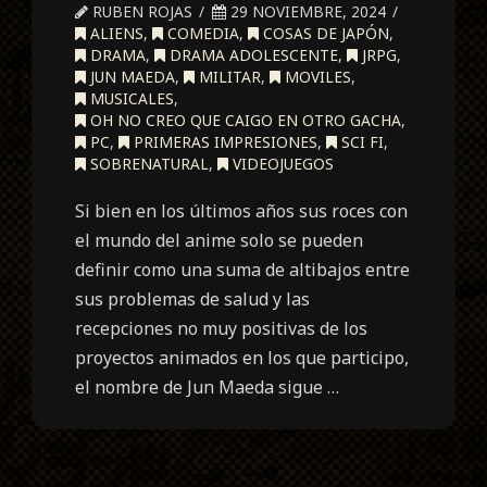
RUBEN ROJAS
29 NOVIEMBRE, 2024
ALIENS
,
COMEDIA
,
COSAS DE JAPÓN
,
DRAMA
,
DRAMA ADOLESCENTE
,
JRPG
,
JUN MAEDA
,
MILITAR
,
MOVILES
,
MUSICALES
,
OH NO CREO QUE CAIGO EN OTRO GACHA
,
PC
,
PRIMERAS IMPRESIONES
,
SCI FI
,
SOBRENATURAL
,
VIDEOJUEGOS
Si bien en los últimos años sus roces con
el mundo del anime solo se pueden
definir como una suma de altibajos entre
sus problemas de salud y las
recepciones no muy positivas de los
proyectos animados en los que participo,
el nombre de Jun Maeda sigue …