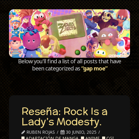
C
Below you'll find a list of all posts that have
been categorized as
“gap moe”
Reseña: Rock Is a
Lady’s Modesty.
RUBEN ROJAS
30 JUNIO, 2025
ADAPTACIÓN DE MANGA
,
ANIME
,
CGI
,