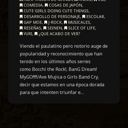
COMEDIA
,
COSAS DE JAPÓN
,
CUTE GIRLS DOING CUTE THINGS
,
DESARROLLO DE PERSONAJE
,
ESCOLAR
,
GAP MOE
,
J-ROCK
,
MUSICALES
,
RESEÑAS
,
SEINEN
,
SLICE OF LIFE
,
YURI
,
¿QUE ACABO DE VER?
Viendo el paulatino pero notorio auge de
popularidad y reconocimiento que han
tenido en los últimos años series
como Bocchi the Rock!, BanG Dream!
MyGO!!!!!/Ave Mujica o Girls Band Cry,
decir que estamos en una época dorada
para que intenten triunfar e…