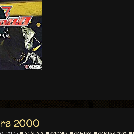
era 2000
O, 2017
ANÁLISIS
,
AVIONES
,
GAMERA
,
GAMERA 2000
,