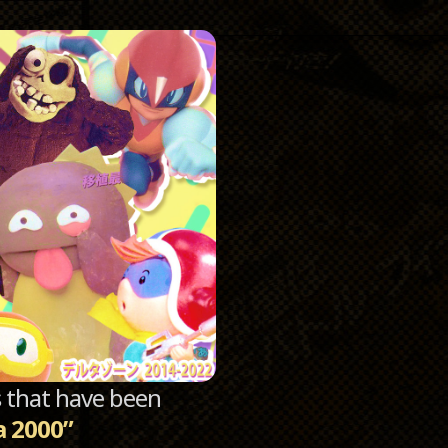
Catego
Archi
sts that have been
 2000”