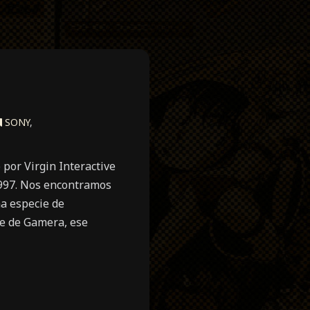
SONY
,
por Virgin Interactive
 1997. Nos encontramos
a especie de
je de Gamera, ese