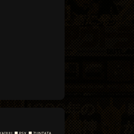
KAIJUU
,
PSX
,
ZUNTATA