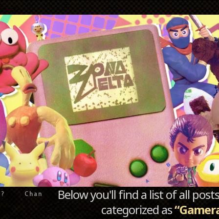
Below you'll find a list of all po
e?
Chan
categorized as
“Gamera