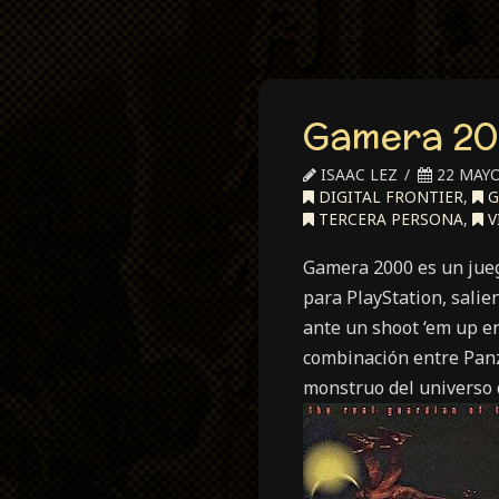
Gamera 2
ISAAC LEZ
22 MAYO
DIGITAL FRONTIER
,
G
TERCERA PERSONA
,
V
Gamera 2000 es un juego
para PlayStation, salie
ante un shoot ‘em up e
combinación entre Panz
monstruo del universo 