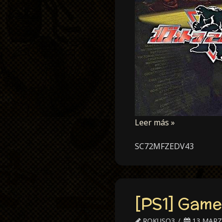
Leer más »
SC72MFZEDV43
[PS1] Gam
ROKUSO3
13 MARZ