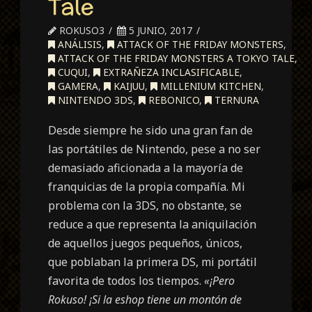
Tale
ROKUSO3
5 JUNIO, 2017
ANÁLISIS
,
ATTACK OF THE FRIDAY MONSTERS
,
ATTACK OF THE FRIDAY MONSTERS A TOKYO TALE
,
CUQUI
,
EXTRAÑEZA INCLASIFICABLE
,
GAMERA
,
KAIJUU
,
MILLENIUM KITCHEN
,
NINTENDO 3DS
,
REBONICO
,
TERNURA
Desde siempre he sido una gran fan de
las portátiles de Nintendo, pese a no ser
demasiado aficionada a la mayoría de
franquicias de la propia compañía. Mi
problema con la 3DS, no obstante, se
reduce a que representa la aniquilación
de aquellos juegos pequeños, únicos,
que poblaban la primera DS, mi portátil
favorita de todos los tiempos.
«¡Pero
Rokuso! ¡Si la eshop tiene un montón de