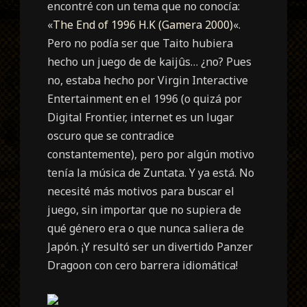
encontré con un tema que no conocía:
«
The End of 1996 H.K (Gamera 2000)
«.
Pero no podía ser que Taito hubiera
hecho un juego de de kaijûs… ¿no? Pues
no, estaba hecho por Virgin Interactive
Entertainment en el 1996 (o quizá por
Digital Frontier, internet es un lugar
oscuro que se contradice
constantemente), pero por algún motivo
tenía la música de Zuntata. Y ya está. No
necesité más motivos para buscar el
juego, sin importar que no supiera de
qué género era o que nunca saliera de
Japón. ¡Y resultó ser un divertido Panzer
Dragoon con cero barrera idiomática!