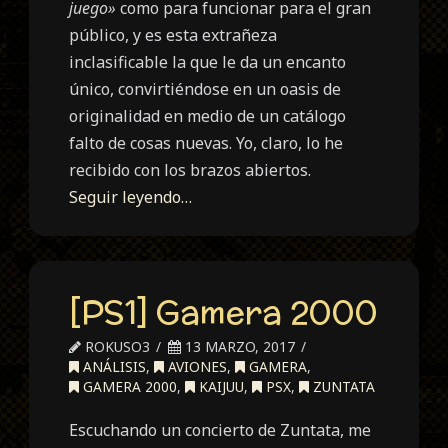
juego»
como para funcionar para el gran
público, y es esta extrañeza
inclasificable la que le da un encanto
único, convirtiéndose en un oasis de
originalidad en medio de un catálogo
falto de cosas nuevas. Yo, claro, lo he
recibido con los brazos abiertos.
Seguir leyendo…
[PS1] Gamera 2000
ROKUSO3
13 MARZO, 2017
ANÁLISIS
,
AVIONES
,
GAMERA
,
GAMERA 2000
,
KAIJUU
,
PSX
,
ZUNTATA
Escuchando un concierto de Zuntata, me