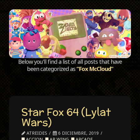
C
Below you'll find a list of all posts that have
been categorized as
“Fox McCloud”
Star Fox 64 (Lylat
Wars)
ATREIDES
6 DICIEMBRE, 2019
ACCION
,
AR WING
,
ARCADE
,