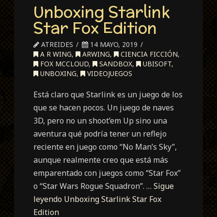
Unboxing Starlink
Star Fox Edition
ATREIDES
14 MAYO, 2019
A R WING
,
ARWING
,
CIENCIA FICCIÓN
,
FOX MCCLOUD
,
SANDBOX
,
UBISOFT
,
UNBOXING
,
VIDEOJUEGOS
Está claro que Starlink es un juego de los
que se hacen pocos. Un juego de naves
3D, pero no un shoot’em Up sino una
aventura qué podría tener un reflejo
reciente en juego como “No Man’s Sky”,
aunque realmente creo que está más
emparentado con juegos como “Star Fox”
o “Star Wars Rogue Squadron”. …
Sigue
leyendo
Unboxing Starlink Star Fox
Edition