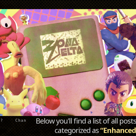
Below you'll find a list of all po
e?
Chan
categorized as
“Enhanced