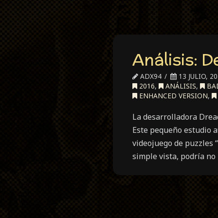
Análisis: 
ADX94
13 JULIO, 2
2016
,
ANÁLISIS
,
BA
ENHANCED VERSION
,
La desarrolladora Drea
Este pequeño estudio af
videojuego de puzzles 
simple vista, podría no 