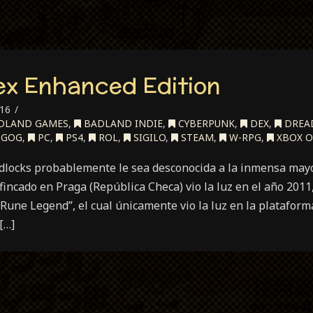
Dex Enhanced Edition
016
DLAND GAMES
,
BADLAND INDIE
,
CYBERPUNK
,
DEX
,
DREA
GOG
,
PC
,
PS4
,
ROL
,
SIGILO
,
STEAM
,
W-RPG
,
XBOX 
dlocks probablemente le sea desconocida a la inmensa mayor
incado en Praga (República Checa) vio la luz en el año 2011,
“Rune Legend”, el cual únicamente vio la luz en la platafo
[…]