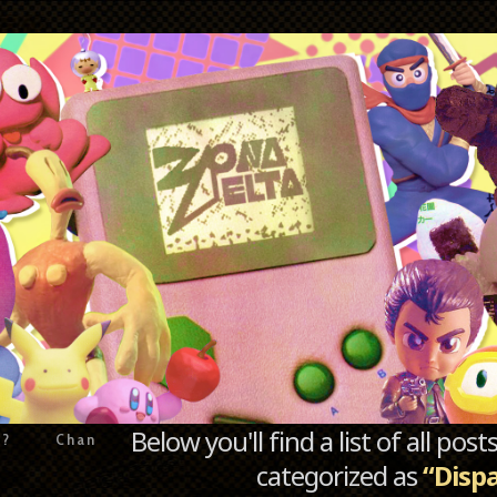
Below you'll find a list of all po
e?
Chan
categorized as
“Disp