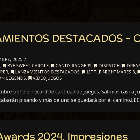
AMIENTOS DESTACADOS – 
MBRE, 2025
T
,
BYE SWEET CAROLE
,
CANDY RANGERS
,
DISPATCH
,
DREAM
PER
,
LANZAMIENTOS DESTACADOS
,
LITTLE NIGHTMARES 3
,
N LEGENDS
,
VIDEOJUEGOS
ubre tiene el récord de cantidad de juegos. Salimos casi a ju
cabarán pisando y más de uno se quedará por el camino.LEE
Awards 2024. Impresiones