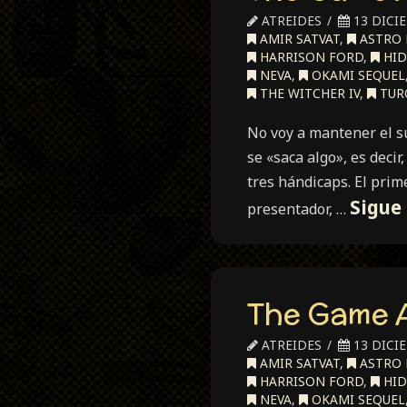
ATREIDES
13 DICI
AMIR SATVAT
,
ASTRO 
HARRISON FORD
,
HID
NEVA
,
OKAMI SEQUEL
THE WITCHER IV
,
TUR
No voy a mantener el s
se «saca algo», es dec
tres hándicaps. El pri
Sigue
presentador, …
The Game 
ATREIDES
13 DICI
AMIR SATVAT
,
ASTRO 
HARRISON FORD
,
HID
NEVA
,
OKAMI SEQUEL