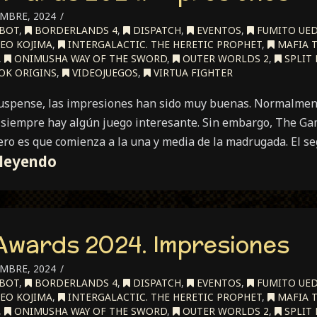
EMBRE, 2024
BOT
,
BORDERLANDS 4
,
DISPATCH
,
EVENTOS
,
FUMITO UE
EO KOJIMA
,
INTERGALACTIC. THE HERETIC PROPHET
,
MAFIA 
,
ONIMUSHA WAY OF THE SWORD
,
OUTER WORLDS 2
,
SPLIT 
OK ORIGINS
,
VIDEOJUEGOS
,
VIRTUA FIGHTER
uspense, las impresiones han sido muy buenas. Normalment
ir, siempre hay algún juego interesante. Sin embargo, The G
mero es que comienza a la una y media de la madrugada. El s
The
 leyendo
Game
Awards
2024.
Awards 2024. Impresiones
Impresiones
EMBRE, 2024
BOT
,
BORDERLANDS 4
,
DISPATCH
,
EVENTOS
,
FUMITO UE
EO KOJIMA
,
INTERGALACTIC. THE HERETIC PROPHET
,
MAFIA 
,
ONIMUSHA WAY OF THE SWORD
,
OUTER WORLDS 2
,
SPLIT 