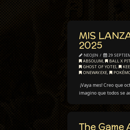
MIS LANZ
2025
NEOJIN
29 SEPTIE
ABSOLUM
,
BALL X PI
GHOST OF YOTEI
,
KEE
ONEWAY.EXE
,
POKÉMO
¡Vaya mes! Creo que oct
imagino que todos se a
The Game 