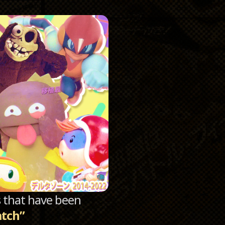
Catego
Archi
sts that have been
atch”