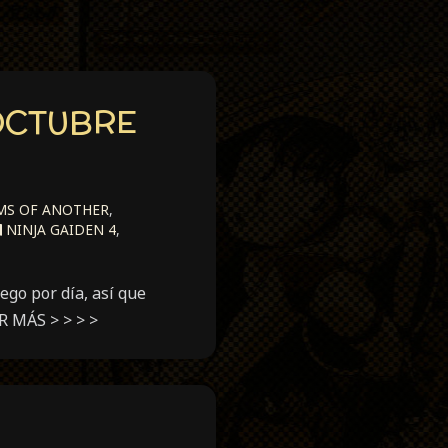
OCTUBRE
S OF ANOTHER
,
NINJA GAIDEN 4
,
ego por día, así que
R MÁS > > > >