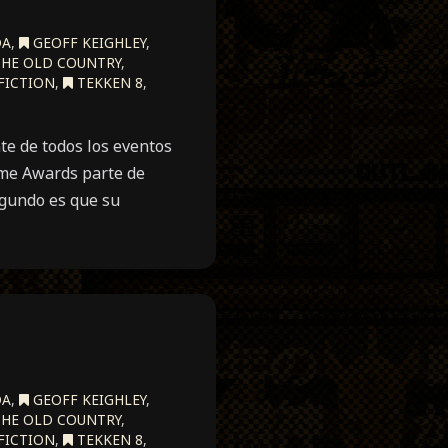
DA
,
GEOFF KEIGHLEY
,
THE OLD COUNTRY
,
FICTION
,
TEKKEN 8
,
e de todos los eventos
ame Awards parte de
egundo es que su
DA
,
GEOFF KEIGHLEY
,
THE OLD COUNTRY
,
FICTION
,
TEKKEN 8
,