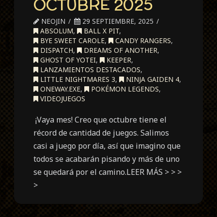
OCTUBRE 2025
NEOJIN
29 SEPTIEMBRE, 2025
ABSOLUM
,
BALL X PIT
,
BYE SWEET CAROLE
,
CANDY RANGERS
,
DISPATCH
,
DREAMS OF ANOTHER
,
GHOST OF YOTEI
,
KEEPER
,
LANZAMIENTOS DESTACADOS
,
LITTLE NIGHTMARES 3
,
NINJA GAIDEN 4
,
ONEWAY.EXE
,
POKÉMON LEGENDS
,
VIDEOJUEGOS
¡Vaya mes! Creo que octubre tiene el
récord de cantidad de juegos. Salimos
casi a juego por día, así que imagino que
todos se acabarán pisando y más de uno
se quedará por el camino.LEER MÁS > > >
>